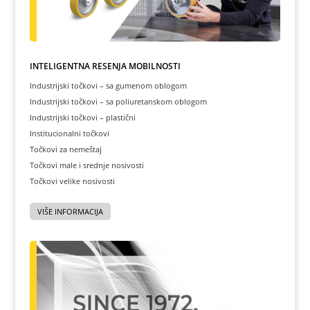
INTELIGENTNA REŠENJA MOBILNOSTI
Industrijski točkovi – sa gumenom oblogom
Industrijski točkovi – sa poliuretanskom oblogom
Industrijski točkovi – plastični
Institucionalni točkovi
Točkovi za nemeštaj
Točkovi male i srednje nosivosti
Točkovi velike nosivosti
VIŠE INFORMACIJA