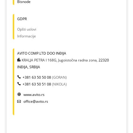
Bisnode
GDPR
Opšti uslovi
Informacije
AVITO COMP.LTD DOO INĐIJA
KRALJA PETRA I 168G, Jugoistočna radna zona
,
22320
INĐIJA, SRBIJA
+381 63 50 50 08
(GORAN)
+381 63 50 51 08
(NIKOLA)
www.avito.rs
office@avito.rs