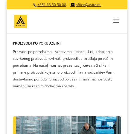
+381 63 50 50 08
office@avito.rs
PROIZVODI PO PORUDŽBINI
Prozvodi po potrebama i zahtevima kupaca. U cilju dobijanja
savršenog proizvoda, svi naši proizvodi se izrađuju po vašim
potrebama. Na našoj internet prezentaciji ćete naći slike i
primere proizvoda koje smo proizvodili, a na vaš zahtev Vam
dostavljamo ponudu i proizvod po vašim merama, nosivosti,
nameni, sa raznim dodacima i ostalo.