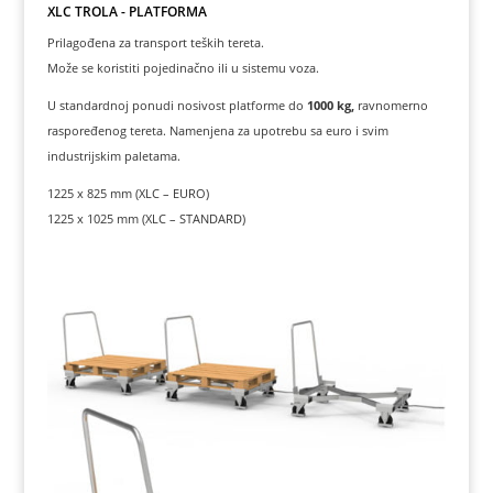
XLC TROLA - PLATFORMA
Prilagođena za transport teških tereta.
Može se koristiti pojedinačno ili u sistemu voza.
U standardnoj ponudi nosivost platforme do
1000 kg,
ravnomerno
raspoređenog tereta. Namenjena za upotrebu sa euro i svim
industrijskim paletama.
1225 x 825 mm (XLC – EURO)
1225 x 1025 mm (XLC – STANDARD)