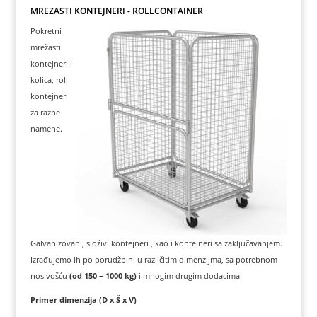
MREŽASTI KONTEJNERI - ROLLCONTAINER
Pokretni
mrežasti
kontejneri i
kolica, roll
kontejneri
za razne
namene.
Galvanizovani, složivi kontejneri , kao i kontejneri sa zaključavanjem.
Izrađujemo ih po porudžbini u različitim dimenzijma, sa potrebnom
nosivošću
(od 150 – 1000 kg)
i mnogim drugim dodacima.
Primer dimenzija (D x Š x V)