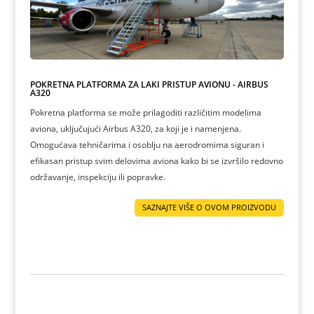
POKRETNA PLATFORMA ZA LAKI PRISTUP AVIONU - AIRBUS
A320
Pokretna platforma se može prilagoditi različitim modelima
aviona, uključujući Airbus A320, za koji je i namenjena.
Omogućava tehničarima i osoblju na aerodromima siguran i
efikasan pristup svim delovima aviona kako bi se izvršilo redovno
održavanje, inspekciju ili popravke.
SAZNAJTE VIŠE O OVOM PROIZVODU