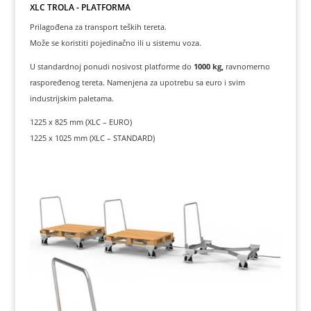
XLC TROLA - PLATFORMA
Prilagođena za transport teških tereta.
Može se koristiti pojedinačno ili u sistemu voza.
U standardnoj ponudi nosivost platforme do
1000 kg,
ravnomerno
raspoređenog tereta. Namenjena za upotrebu sa euro i svim
industrijskim paletama.
1225 x 825 mm (XLC – EURO)
1225 x 1025 mm (XLC – STANDARD)