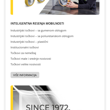
INTELIGENTNA REŠENJA MOBILNOSTI
Industrijski točkovi – sa gumenom oblogom
Industrijski točkovi – sa poliuretanskom oblogom
Industrijski točkovi – plastični
Institucionalni točkovi
Točkovi za nemeštaj
Točkovi male i srednje nosivosti
Točkovi velike nosivosti
VIŠE INFORMACIJA