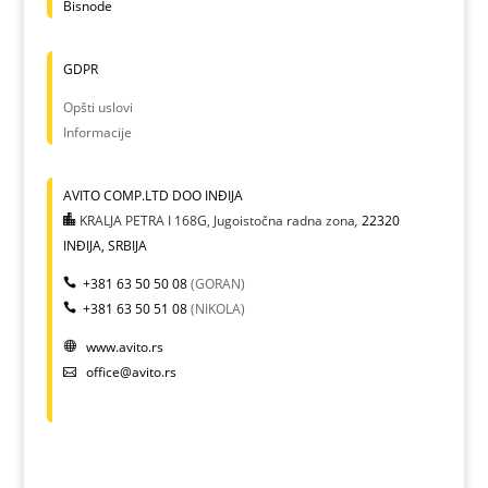
Bisnode
GDPR
Opšti uslovi
Informacije
AVITO COMP.LTD DOO INĐIJA
KRALJA PETRA I 168G, Jugoistočna radna zona
,
22320
INĐIJA, SRBIJA
+381 63 50 50 08
(GORAN)
+381 63 50 51 08
(NIKOLA)
www.avito.rs
office@avito.rs