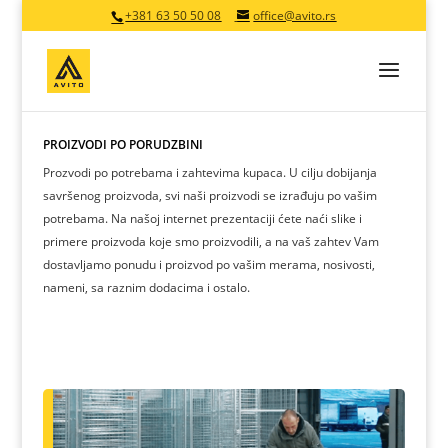
+381 63 50 50 08
office@avito.rs
PROIZVODI PO PORUDŽBINI
Prozvodi po potrebama i zahtevima kupaca. U cilju dobijanja
savršenog proizvoda, svi naši proizvodi se izrađuju po vašim
potrebama. Na našoj internet prezentaciji ćete naći slike i
primere proizvoda koje smo proizvodili, a na vaš zahtev Vam
dostavljamo ponudu i proizvod po vašim merama, nosivosti,
nameni, sa raznim dodacima i ostalo.