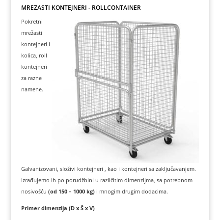
MREŽASTI KONTEJNERI - ROLLCONTAINER
Pokretni
mrežasti
kontejneri i
kolica, roll
kontejneri
za razne
namene.
Galvanizovani, složivi kontejneri , kao i kontejneri sa zaključavanjem.
Izrađujemo ih po porudžbini u različitim dimenzijma, sa potrebnom
nosivošću
(od 150 – 1000 kg)
i mnogim drugim dodacima.
Primer dimenzija (D x Š x V)