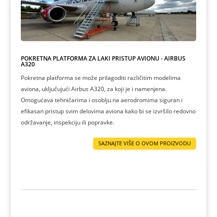
POKRETNA PLATFORMA ZA LAKI PRISTUP AVIONU - AIRBUS
A320
Pokretna platforma se može prilagoditi različitim modelima
aviona, uključujući Airbus A320, za koji je i namenjena.
Omogućava tehničarima i osoblju na aerodromima siguran i
efikasan pristup svim delovima aviona kako bi se izvršilo redovno
održavanje, inspekciju ili popravke.
SAZNAJTE VIŠE O OVOM PROIZVODU