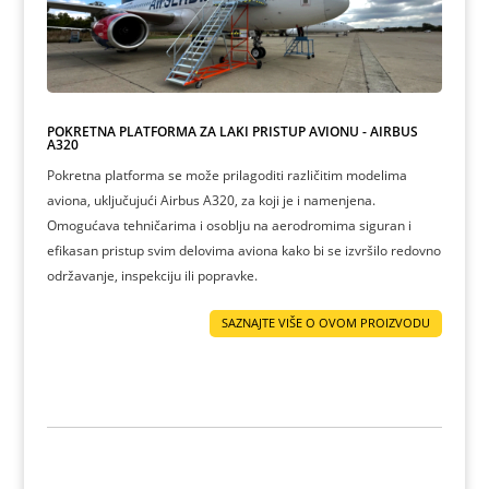
POKRETNA PLATFORMA ZA LAKI PRISTUP AVIONU - AIRBUS
A320
Pokretna platforma se može prilagoditi različitim modelima
aviona, uključujući Airbus A320, za koji je i namenjena.
Omogućava tehničarima i osoblju na aerodromima siguran i
efikasan pristup svim delovima aviona kako bi se izvršilo redovno
održavanje, inspekciju ili popravke.
SAZNAJTE VIŠE O OVOM PROIZVODU