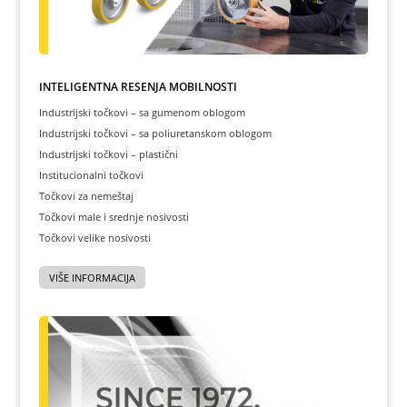
INTELIGENTNA REŠENJA MOBILNOSTI
Industrijski točkovi – sa gumenom oblogom
Industrijski točkovi – sa poliuretanskom oblogom
Industrijski točkovi – plastični
Institucionalni točkovi
Točkovi za nemeštaj
Točkovi male i srednje nosivosti
Točkovi velike nosivosti
VIŠE INFORMACIJA