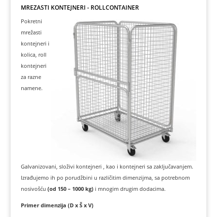
MREŽASTI KONTEJNERI - ROLLCONTAINER
Pokretni
mrežasti
kontejneri i
kolica, roll
kontejneri
za razne
namene.
Galvanizovani, složivi kontejneri , kao i kontejneri sa zaključavanjem.
Izrađujemo ih po porudžbini u različitim dimenzijma, sa potrebnom
nosivošću
(od 150 – 1000 kg)
i mnogim drugim dodacima.
Primer dimenzija (D x Š x V)