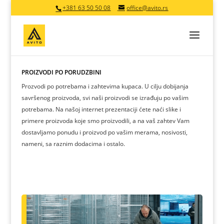
+381 63 50 50 08
office@avito.rs
PROIZVODI PO PORUDŽBINI
Prozvodi po potrebama i zahtevima kupaca. U cilju dobijanja
savršenog proizvoda, svi naši proizvodi se izrađuju po vašim
potrebama. Na našoj internet prezentaciji ćete naći slike i
primere proizvoda koje smo proizvodili, a na vaš zahtev Vam
dostavljamo ponudu i proizvod po vašim merama, nosivosti,
nameni, sa raznim dodacima i ostalo.