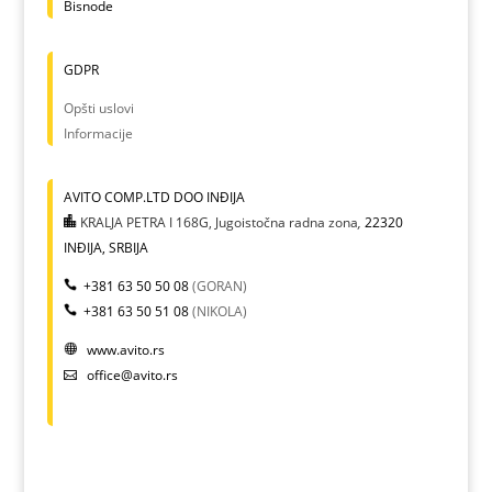
Bisnode
GDPR
Opšti uslovi
Informacije
AVITO COMP.LTD DOO INĐIJA
KRALJA PETRA I 168G, Jugoistočna radna zona
,
22320
INĐIJA, SRBIJA
+381 63 50 50 08
(GORAN)
+381 63 50 51 08
(NIKOLA)
www.avito.rs
office@avito.rs