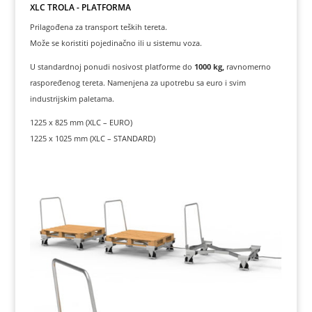
XLC TROLA - PLATFORMA
Prilagođena za transport teških tereta.
Može se koristiti pojedinačno ili u sistemu voza.
U standardnoj ponudi nosivost platforme do
1000 kg,
ravnomerno
raspoređenog tereta. Namenjena za upotrebu sa euro i svim
industrijskim paletama.
1225 x 825 mm (XLC – EURO)
1225 x 1025 mm (XLC – STANDARD)