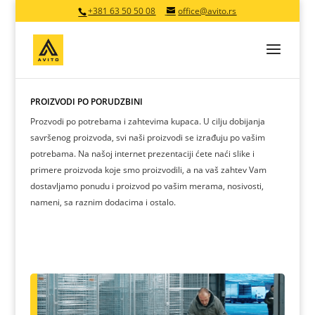
+381 63 50 50 08
office@avito.rs
PROIZVODI PO PORUDŽBINI
Prozvodi po potrebama i zahtevima kupaca. U cilju dobijanja
savršenog proizvoda, svi naši proizvodi se izrađuju po vašim
potrebama. Na našoj internet prezentaciji ćete naći slike i
primere proizvoda koje smo proizvodili, a na vaš zahtev Vam
dostavljamo ponudu i proizvod po vašim merama, nosivosti,
nameni, sa raznim dodacima i ostalo.