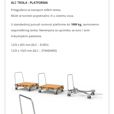
XLC TROLA - PLATFORMA
Prilagođena za transport teških tereta.
Može se koristiti pojedinačno ili u sistemu voza.
U standardnoj ponudi nosivost platforme do
1000 kg,
ravnomerno
raspoređenog tereta. Namenjena za upotrebu sa euro i svim
industrijskim paletama.
1225 x 825 mm (XLC – EURO)
1225 x 1025 mm (XLC – STANDARD)