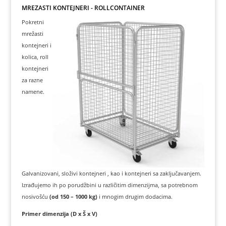
MREŽASTI KONTEJNERI - ROLLCONTAINER
Pokretni
mrežasti
kontejneri i
kolica, roll
kontejneri
za razne
namene.
Galvanizovani, složivi kontejneri , kao i kontejneri sa zaključavanjem.
Izrađujemo ih po porudžbini u različitim dimenzijma, sa potrebnom
nosivošću
(od 150 – 1000 kg)
i mnogim drugim dodacima.
Primer dimenzija (D x Š x V)