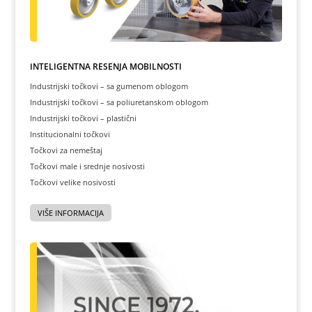
INTELIGENTNA REŠENJA MOBILNOSTI
Industrijski točkovi – sa gumenom oblogom
Industrijski točkovi – sa poliuretanskom oblogom
Industrijski točkovi – plastični
Institucionalni točkovi
Točkovi za nemeštaj
Točkovi male i srednje nosivosti
Točkovi velike nosivosti
VIŠE INFORMACIJA