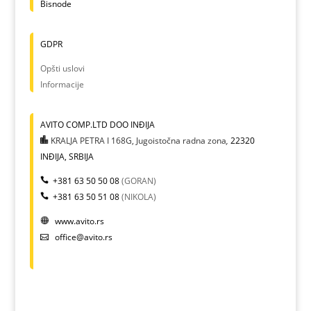
Bisnode
GDPR
Opšti uslovi
Informacije
AVITO COMP.LTD DOO INĐIJA
KRALJA PETRA I 168G, Jugoistočna radna zona
,
22320
INĐIJA, SRBIJA
+381 63 50 50 08
(GORAN)
+381 63 50 51 08
(NIKOLA)
www.avito.rs
office@avito.rs