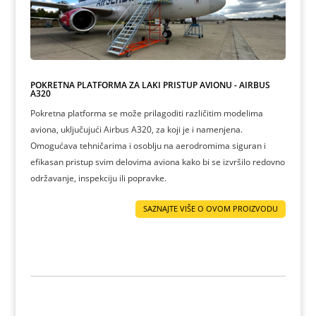
POKRETNA PLATFORMA ZA LAKI PRISTUP AVIONU - AIRBUS
A320
Pokretna platforma se može prilagoditi različitim modelima
aviona, uključujući Airbus A320, za koji je i namenjena.
Omogućava tehničarima i osoblju na aerodromima siguran i
efikasan pristup svim delovima aviona kako bi se izvršilo redovno
održavanje, inspekciju ili popravke.
SAZNAJTE VIŠE O OVOM PROIZVODU