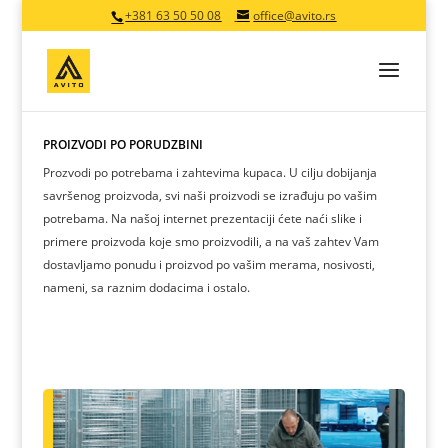
+381 63 50 50 08
office@avito.rs
PROIZVODI PO PORUDŽBINI
Prozvodi po potrebama i zahtevima kupaca. U cilju dobijanja
savršenog proizvoda, svi naši proizvodi se izrađuju po vašim
potrebama. Na našoj internet prezentaciji ćete naći slike i
primere proizvoda koje smo proizvodili, a na vaš zahtev Vam
dostavljamo ponudu i proizvod po vašim merama, nosivosti,
nameni, sa raznim dodacima i ostalo.