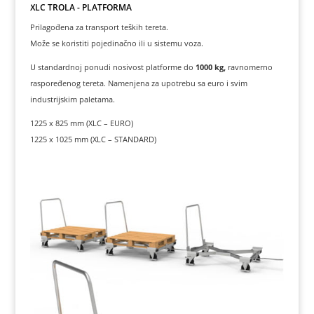
XLC TROLA - PLATFORMA
Prilagođena za transport teških tereta.
Može se koristiti pojedinačno ili u sistemu voza.
U standardnoj ponudi nosivost platforme do
1000 kg,
ravnomerno
raspoređenog tereta. Namenjena za upotrebu sa euro i svim
industrijskim paletama.
1225 x 825 mm (XLC – EURO)
1225 x 1025 mm (XLC – STANDARD)