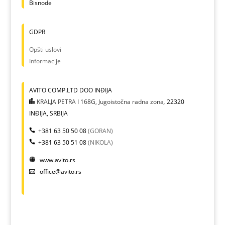
Bisnode
GDPR
Opšti uslovi
Informacije
AVITO COMP.LTD DOO INĐIJA
KRALJA PETRA I 168G, Jugoistočna radna zona
,
22320
INĐIJA, SRBIJA
+381 63 50 50 08
(GORAN)
+381 63 50 51 08
(NIKOLA)
www.avito.rs
office@avito.rs