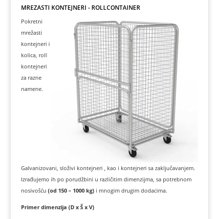
MREŽASTI KONTEJNERI - ROLLCONTAINER
Pokretni
mrežasti
kontejneri i
kolica, roll
kontejneri
za razne
namene.
Galvanizovani, složivi kontejneri , kao i kontejneri sa zaključavanjem.
Izrađujemo ih po porudžbini u različitim dimenzijma, sa potrebnom
nosivošću
(od 150 – 1000 kg)
i mnogim drugim dodacima.
Primer dimenzija (D x Š x V)