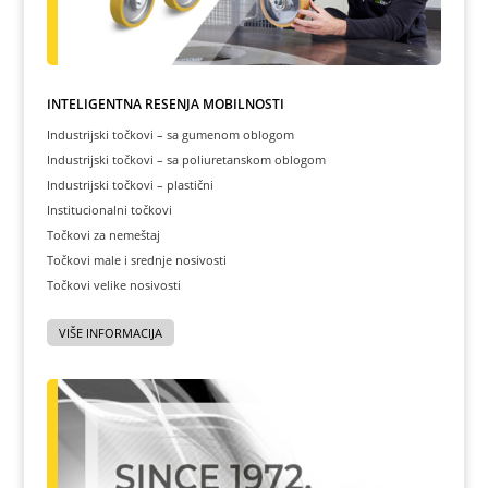
INTELIGENTNA REŠENJA MOBILNOSTI
Industrijski točkovi – sa gumenom oblogom
Industrijski točkovi – sa poliuretanskom oblogom
Industrijski točkovi – plastični
Institucionalni točkovi
Točkovi za nemeštaj
Točkovi male i srednje nosivosti
Točkovi velike nosivosti
VIŠE INFORMACIJA