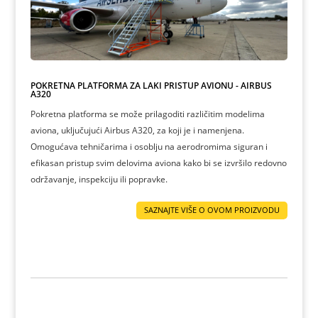
POKRETNA PLATFORMA ZA LAKI PRISTUP AVIONU - AIRBUS
A320
Pokretna platforma se može prilagoditi različitim modelima
aviona, uključujući Airbus A320, za koji je i namenjena.
Omogućava tehničarima i osoblju na aerodromima siguran i
efikasan pristup svim delovima aviona kako bi se izvršilo redovno
održavanje, inspekciju ili popravke.
SAZNAJTE VIŠE O OVOM PROIZVODU