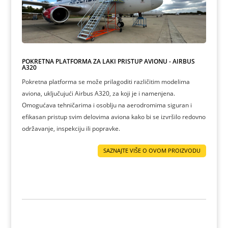
POKRETNA PLATFORMA ZA LAKI PRISTUP AVIONU - AIRBUS
A320
Pokretna platforma se može prilagoditi različitim modelima
aviona, uključujući Airbus A320, za koji je i namenjena.
Omogućava tehničarima i osoblju na aerodromima siguran i
efikasan pristup svim delovima aviona kako bi se izvršilo redovno
održavanje, inspekciju ili popravke.
SAZNAJTE VIŠE O OVOM PROIZVODU