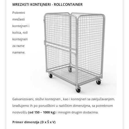
MREŽASTI KONTEJNERI - ROLLCONTAINER
Pokretni
mrežasti
kontejneri i
kolica, roll
kontejneri
za razne
namene.
Galvanizovani, složivi kontejneri , kao i kontejneri sa zaključavanjem.
Izrađujemo ih po porudžbini u različitim dimenzijma, sa potrebnom
nosivošću
(od 150 – 1000 kg)
i mnogim drugim dodacima.
Primer dimenzija (D x Š x V)