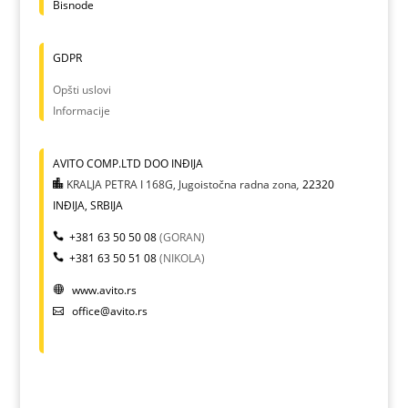
Bisnode
GDPR
Opšti uslovi
Informacije
AVITO COMP.LTD DOO INĐIJA
KRALJA PETRA I 168G, Jugoistočna radna zona
,
22320
INĐIJA, SRBIJA
+381 63 50 50 08
(GORAN)
+381 63 50 51 08
(NIKOLA)
www.avito.rs
office@avito.rs