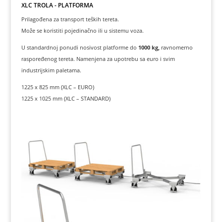
XLC TROLA - PLATFORMA
Prilagođena za transport teških tereta.
Može se koristiti pojedinačno ili u sistemu voza.
U standardnoj ponudi nosivost platforme do
1000 kg,
ravnomerno
raspoređenog tereta. Namenjena za upotrebu sa euro i svim
industrijskim paletama.
1225 x 825 mm (XLC – EURO)
1225 x 1025 mm (XLC – STANDARD)