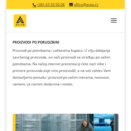
+381 63 50 50 08
office@avito.rs
PROIZVODI PO PORUDŽBINI
Prozvodi po potrebama i zahtevima kupaca. U cilju dobijanja
savršenog proizvoda, svi naši proizvodi se izrađuju po vašim
potrebama. Na našoj internet prezentaciji ćete naći slike i
primere proizvoda koje smo proizvodili, a na vaš zahtev Vam
dostavljamo ponudu i proizvod po vašim merama, nosivosti,
nameni, sa raznim dodacima i ostalo.