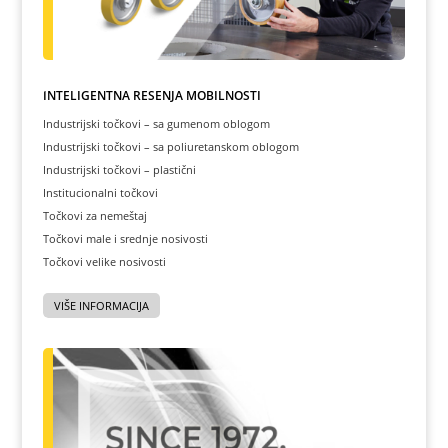
INTELIGENTNA REŠENJA MOBILNOSTI
Industrijski točkovi – sa gumenom oblogom
Industrijski točkovi – sa poliuretanskom oblogom
Industrijski točkovi – plastični
Institucionalni točkovi
Točkovi za nemeštaj
Točkovi male i srednje nosivosti
Točkovi velike nosivosti
VIŠE INFORMACIJA