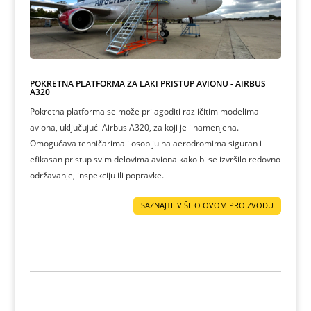
POKRETNA PLATFORMA ZA LAKI PRISTUP AVIONU - AIRBUS
A320
Pokretna platforma se može prilagoditi različitim modelima
aviona, uključujući Airbus A320, za koji je i namenjena.
Omogućava tehničarima i osoblju na aerodromima siguran i
efikasan pristup svim delovima aviona kako bi se izvršilo redovno
održavanje, inspekciju ili popravke.
SAZNAJTE VIŠE O OVOM PROIZVODU