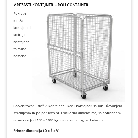
MREŽASTI KONTEJNERI - ROLLCONTAINER
Pokretni
mrežasti
kontejneri i
kolica, roll
kontejneri
za razne
namene.
Galvanizovani, složivi kontejneri , kao i kontejneri sa zaključavanjem.
Izrađujemo ih po porudžbini u različitim dimenzijma, sa potrebnom
nosivošću
(od 150 – 1000 kg)
i mnogim drugim dodacima.
Primer dimenzija (D x Š x V)