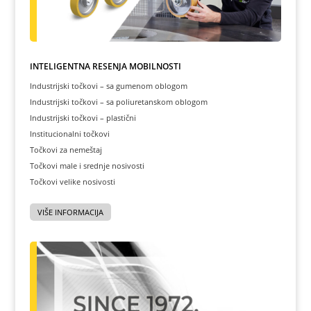
INTELIGENTNA REŠENJA MOBILNOSTI
Industrijski točkovi – sa gumenom oblogom
Industrijski točkovi – sa poliuretanskom oblogom
Industrijski točkovi – plastični
Institucionalni točkovi
Točkovi za nemeštaj
Točkovi male i srednje nosivosti
Točkovi velike nosivosti
VIŠE INFORMACIJA