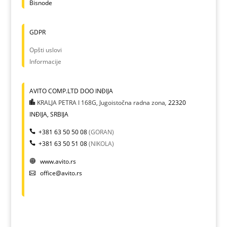
Bisnode
GDPR
Opšti uslovi
Informacije
AVITO COMP.LTD DOO INĐIJA
KRALJA PETRA I 168G, Jugoistočna radna zona
,
22320
INĐIJA, SRBIJA
+381 63 50 50 08
(GORAN)
+381 63 50 51 08
(NIKOLA)
www.avito.rs
office@avito.rs