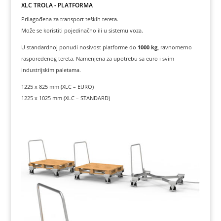
XLC TROLA - PLATFORMA
Prilagođena za transport teških tereta.
Može se koristiti pojedinačno ili u sistemu voza.
U standardnoj ponudi nosivost platforme do
1000 kg,
ravnomerno
raspoređenog tereta. Namenjena za upotrebu sa euro i svim
industrijskim paletama.
1225 x 825 mm (XLC – EURO)
1225 x 1025 mm (XLC – STANDARD)