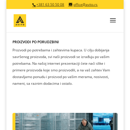
+381 63 50 50 08
office@avito.rs
PROIZVODI PO PORUDŽBINI
Prozvodi po potrebama i zahtevima kupaca. U cilju dobijanja
savršenog proizvoda, svi naši proizvodi se izrađuju po vašim
potrebama. Na našoj internet prezentaciji ćete naći slike i
primere proizvoda koje smo proizvodili, a na vaš zahtev Vam
dostavljamo ponudu i proizvod po vašim merama, nosivosti,
nameni, sa raznim dodacima i ostalo.