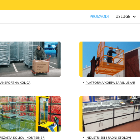
PROIZVODI
USLUGE
RANSPORTNA KOLICA
PLATFORMA/KORPA ZA VILJUŠKAR
EŽASTA KOLICA I KONTEJNERI
INDUSTRIJSKI I RADNI STOLOVI