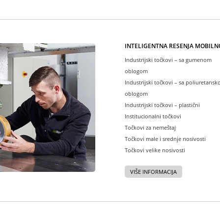
INTELIGENTNA REŠENJA MOBILN
Industrijski točkovi – sa gumenom
oblogom
Industrijski točkovi – sa poliuretans
oblogom
Industrijski točkovi – plastični
Institucionalni točkovi
Točkovi za nemeštaj
Točkovi male i srednje nosivosti
Točkovi velike nosivosti
VIŠE INFORMACIJA