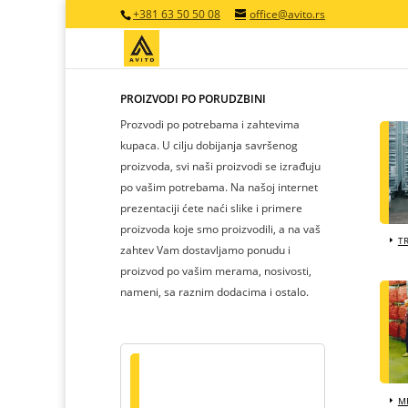
+381 63 50 50 08
office@avito.rs
PROIZVODI PO PORUDŽBINI
Prozvodi po potrebama i zahtevima
kupaca. U cilju dobijanja savršenog
proizvoda, svi naši proizvodi se izrađuju
po vašim potrebama. Na našoj internet
prezentaciji ćete naći slike i primere
proizvoda koje smo proizvodili, a na vaš
T
zahtev Vam dostavljamo ponudu i
proizvod po vašim merama, nosivosti,
nameni, sa raznim dodacima i ostalo.
MR