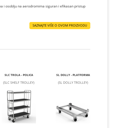
ma i osoblju na aerodromima siguran i efikasan pristup
SAZNAJTE VIŠE O OVOM PROIZVODU
SLC TROLA - POLICA
SL DOLLY - PLATFORMA
(SLC SHELF TROLLEY)
(SL DOLLY TROLLEY)