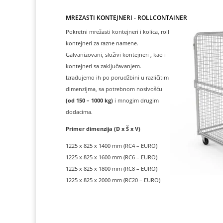
MREŽASTI KONTEJNERI - ROLLCONTAINER
Pokretni mrežasti kontejneri i kolica, roll
kontejneri za razne namene.
Galvanizovani, složivi kontejneri , kao i
kontejneri sa zaključavanjem.
Izrađujemo ih po porudžbini u različitim
dimenzijma, sa potrebnom nosivošću
(od 150 – 1000 kg)
i mnogim drugim
dodacima.
Primer dimenzija (D x Š x V)
1225 x 825 x 1400 mm (RC4 – EURO)
1225 x 825 x 1600 mm (RC6 – EURO)
1225 x 825 x 1800 mm (RC8 – EURO)
1225 x 825 x 2000 mm (RC20 – EURO)