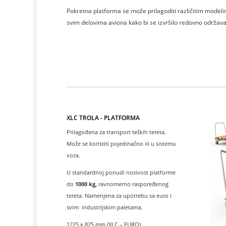
Pokretna platforma se može prilagoditi različitim modeli
svim delovima aviona kako bi se izvršilo redovno održavan
XLC TROLA - PLATFORMA
Prilagođena za transport teških tereta.
Može se koristiti pojedinačno ili u sistemu
voza.
U standardnoj ponudi nosivost platforme
do
1000 kg,
ravnomerno raspoređenog
tereta. Namenjena za upotrebu sa euro i
svim industrijskim paletama.
1225 x 825 mm (XLC – EURO)