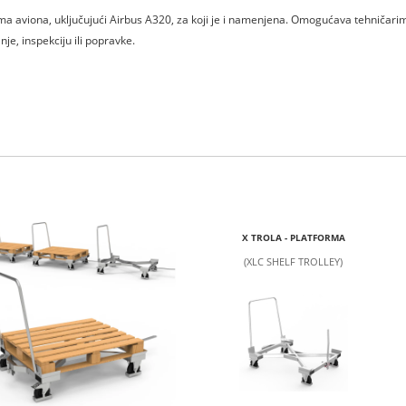
ma aviona, uključujući Airbus A320, za koji je i namenjena. Omogućava tehničari
je, inspekciju ili popravke.
X TROLA - PLATFORMA
(XLC SHELF TROLLEY)