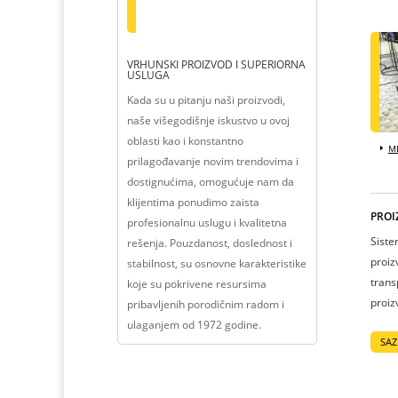
VRHUNSKI PROIZVOD I SUPERIORNA
USLUGA
Kada su u pitanju naši proizvodi,
naše višegodišnje iskustvo u ovoj
oblasti kao i konstantno
ME
prilagođavanje novim trendovima i
dostignućima, omogućuje nam da
klijentima ponudimo zaista
PROI
profesionalnu uslugu i kvalitetna
Siste
rešenja. Pouzdanost, doslednost i
proiz
stabilnost, su osnovne karakteristike
trans
koje su pokrivene resursima
proiz
pribavljenih porodičnim radom i
ulaganjem od 1972 godine.
SAZ