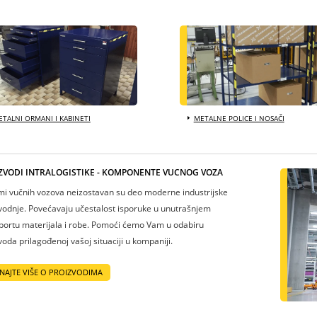
TALNI ORMANI I KABINETI
METALNE POLICE I NOSAČI
ZVODI INTRALOGISTIKE - KOMPONENTE VUČNOG VOZA
mi vučnih vozova neizostavan su deo moderne industrijske
vodnje. Povećavaju učestalost isporuke u unutrašnjem
portu materijala i robe. Pomoći ćemo Vam u odabiru
voda prilagođenoj vašoj situaciji u kompaniji.
NAJTE VIŠE O PROIZVODIMA