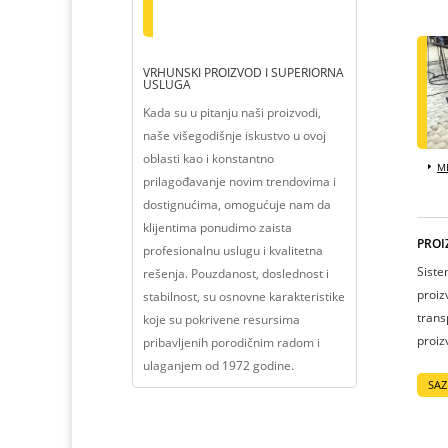
VRHUNSKI PROIZVOD I SUPERIORNA
USLUGA
Kada su u pitanju naši proizvodi,
naše višegodišnje iskustvo u ovoj
oblasti kao i konstantno
ME
prilagođavanje novim trendovima i
dostignućima, omogućuje nam da
klijentima ponudimo zaista
PROI
profesionalnu uslugu i kvalitetna
Siste
rešenja. Pouzdanost, doslednost i
proiz
stabilnost, su osnovne karakteristike
trans
koje su pokrivene resursima
proiz
pribavljenih porodičnim radom i
ulaganjem od 1972 godine.
SAZ