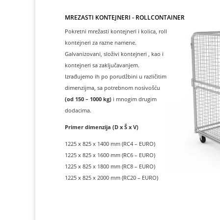
MREŽASTI KONTEJNERI - ROLLCONTAINER
Pokretni mrežasti kontejneri i kolica, roll
kontejneri za razne namene.
Galvanizovani, složivi kontejneri , kao i
kontejneri sa zaključavanjem.
Izrađujemo ih po porudžbini u različitim
dimenzijma, sa potrebnom nosivošću
(od 150 – 1000 kg)
i mnogim drugim
dodacima.
Primer dimenzija (D x Š x V)
1225 x 825 x 1400 mm (RC4 – EURO)
1225 x 825 x 1600 mm (RC6 – EURO)
1225 x 825 x 1800 mm (RC8 – EURO)
1225 x 825 x 2000 mm (RC20 – EURO)