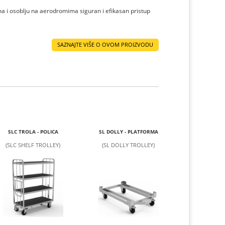
ma i osoblju na aerodromima siguran i efikasan pristup
SAZNAJTE VIŠE O OVOM PROIZVODU
SLC TROLA - POLICA
SL DOLLY - PLATFORMA
(SLC SHELF TROLLEY)
(SL DOLLY TROLLEY)