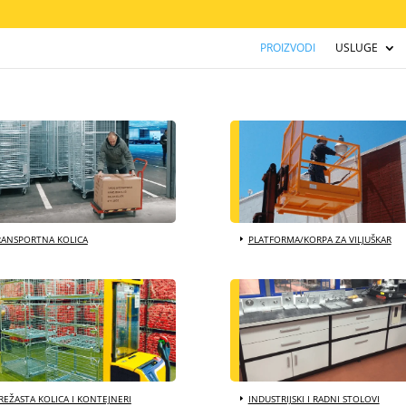
PROIZVODI
USLUGE
RANSPORTNA KOLICA
PLATFORMA/KORPA ZA VILJUŠKAR
EŽASTA KOLICA I KONTEJNERI
INDUSTRIJSKI I RADNI STOLOVI