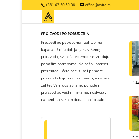
+381 63 50 50 08
office@avito.rs
PROIZVODI PO PORUDŽBINI
Prozvodi po potrebama i zahtevima
kupaca. U cilju dobijanja savršenog
proizvoda, svi naši proizvodi se izrađuju
po vašim potrebama. Na našoj internet
prezentaciji ćete naći slike i primere
proizvoda koje smo proizvodili, a na vaš
T
zahtev Vam dostavljamo ponudu i
proizvod po vašim merama, nosivosti,
nameni, sa raznim dodacima i ostalo.
MR