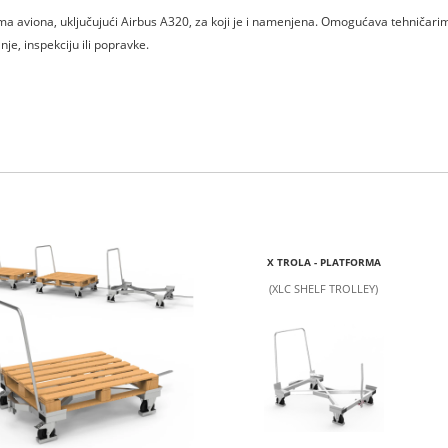
ma aviona, uključujući Airbus A320, za koji je i namenjena. Omogućava tehničari
je, inspekciju ili popravke.
X TROLA - PLATFORMA
(XLC SHELF TROLLEY)