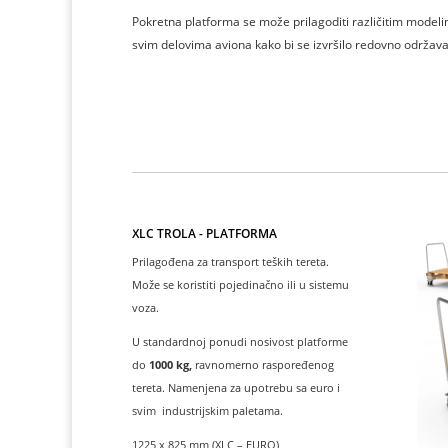
Pokretna platforma se može prilagoditi različitim modeli
svim delovima aviona kako bi se izvršilo redovno održavan
XLC TROLA - PLATFORMA
Prilagođena za transport teških tereta.
Može se koristiti pojedinačno ili u sistemu
voza.
U standardnoj ponudi nosivost platforme
do
1000 kg,
ravnomerno raspoređenog
tereta. Namenjena za upotrebu sa euro i
svim industrijskim paletama.
1225 x 825 mm (XLC – EURO)