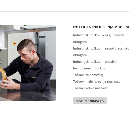
INTELIGENTNA REŠENJA MOBILN
Industrijski točkovi – sa gumenom
oblogom
Industrijski točkovi – sa poliuretans
oblogom
Industrijski točkovi – plastični
Institucionalni točkovi
Točkovi za nemeštaj
Točkovi male i srednje nosivosti
Točkovi velike nosivosti
VIŠE INFORMACIJA