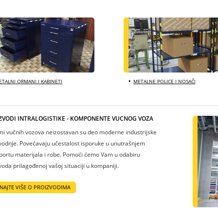
TALNI ORMANI I KABINETI
METALNE POLICE I NOSAČI
ZVODI INTRALOGISTIKE - KOMPONENTE VUČNOG VOZA
mi vučnih vozova neizostavan su deo moderne industrijske
vodnje. Povećavaju učestalost isporuke u unutrašnjem
portu materijala i robe. Pomoći ćemo Vam u odabiru
voda prilagođenoj vašoj situaciji u kompaniji.
NAJTE VIŠE O PROIZVODIMA