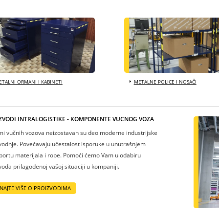
TALNI ORMANI I KABINETI
METALNE POLICE I NOSAČI
ZVODI INTRALOGISTIKE - KOMPONENTE VUČNOG VOZA
mi vučnih vozova neizostavan su deo moderne industrijske
vodnje. Povećavaju učestalost isporuke u unutrašnjem
portu materijala i robe. Pomoći ćemo Vam u odabiru
voda prilagođenoj vašoj situaciji u kompaniji.
NAJTE VIŠE O PROIZVODIMA