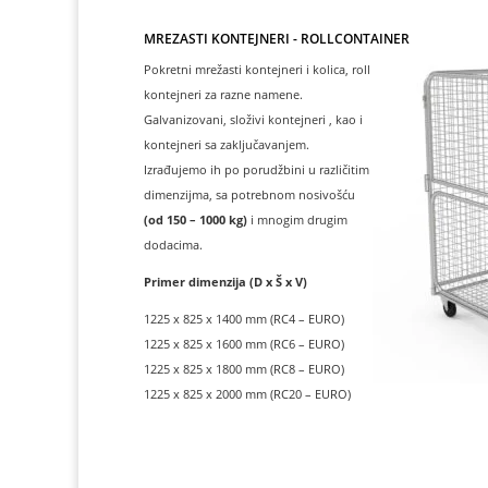
MREŽASTI KONTEJNERI - ROLLCONTAINER
Pokretni mrežasti kontejneri i kolica, roll
kontejneri za razne namene.
Galvanizovani, složivi kontejneri , kao i
kontejneri sa zaključavanjem.
Izrađujemo ih po porudžbini u različitim
dimenzijma, sa potrebnom nosivošću
(od 150 – 1000 kg)
i mnogim drugim
dodacima.
Primer dimenzija (D x Š x V)
1225 x 825 x 1400 mm (RC4 – EURO)
1225 x 825 x 1600 mm (RC6 – EURO)
1225 x 825 x 1800 mm (RC8 – EURO)
1225 x 825 x 2000 mm (RC20 – EURO)