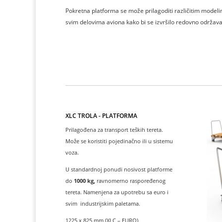
Pokretna platforma se može prilagoditi različitim modeli
svim delovima aviona kako bi se izvršilo redovno održavan
XLC TROLA - PLATFORMA
Prilagođena za transport teških tereta.
Može se koristiti pojedinačno ili u sistemu
voza.
U standardnoj ponudi nosivost platforme
do
1000 kg,
ravnomerno raspoređenog
tereta. Namenjena za upotrebu sa euro i
svim industrijskim paletama.
1225 x 825 mm (XLC – EURO)