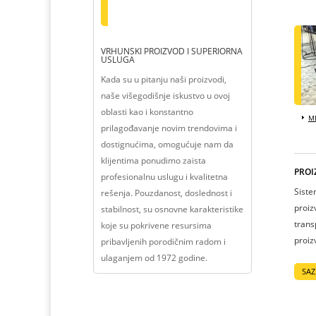
VRHUNSKI PROIZVOD I SUPERIORNA
USLUGA
Kada su u pitanju naši proizvodi,
naše višegodišnje iskustvo u ovoj
oblasti kao i konstantno
ME
prilagođavanje novim trendovima i
dostignućima, omogućuje nam da
klijentima ponudimo zaista
PROI
profesionalnu uslugu i kvalitetna
Siste
rešenja. Pouzdanost, doslednost i
proiz
stabilnost, su osnovne karakteristike
trans
koje su pokrivene resursima
proiz
pribavljenih porodičnim radom i
ulaganjem od 1972 godine.
SAZ