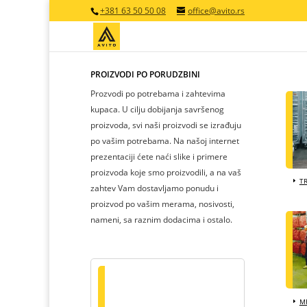
+381 63 50 50 08
office@avito.rs
PROIZVODI PO PORUDŽBINI
Prozvodi po potrebama i zahtevima
kupaca. U cilju dobijanja savršenog
proizvoda, svi naši proizvodi se izrađuju
po vašim potrebama. Na našoj internet
prezentaciji ćete naći slike i primere
proizvoda koje smo proizvodili, a na vaš
T
zahtev Vam dostavljamo ponudu i
proizvod po vašim merama, nosivosti,
nameni, sa raznim dodacima i ostalo.
MR