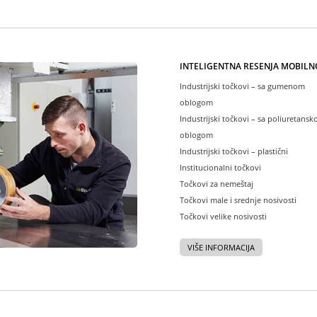
INTELIGENTNA REŠENJA MOBILN
Industrijski točkovi – sa gumenom
oblogom
Industrijski točkovi – sa poliuretans
oblogom
Industrijski točkovi – plastični
Institucionalni točkovi
Točkovi za nemeštaj
Točkovi male i srednje nosivosti
Točkovi velike nosivosti
VIŠE INFORMACIJA