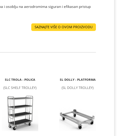
ma i osoblju na aerodromima siguran i efikasan pristup
SAZNAJTE VIŠE O OVOM PROIZVODU
SLC TROLA - POLICA
SL DOLLY - PLATFORMA
(SLC SHELF TROLLEY)
(SL DOLLY TROLLEY)