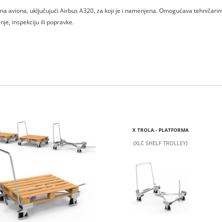
ma aviona, uključujući Airbus A320, za koji je i namenjena. Omogućava tehničari
je, inspekciju ili popravke.
X TROLA - PLATFORMA
(XLC SHELF TROLLEY)