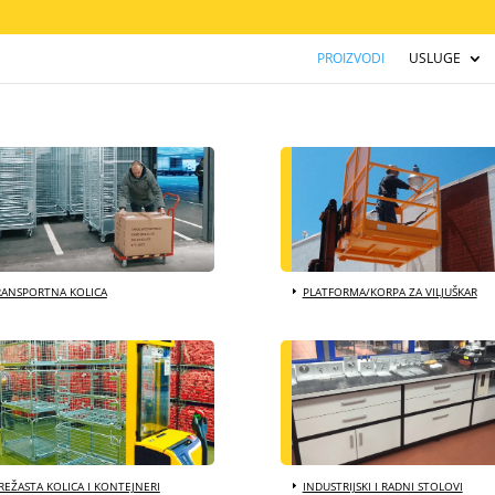
PROIZVODI
USLUGE
RANSPORTNA KOLICA
PLATFORMA/KORPA ZA VILJUŠKAR
EŽASTA KOLICA I KONTEJNERI
INDUSTRIJSKI I RADNI STOLOVI