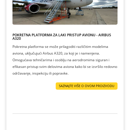
POKRETNA PLATFORMA ZA LAKI PRISTUP AVIONU - AIRBUS
A320
Pokretna platforma se može prilagoditi različitim modelima
aviona, uključujući Airbus A320, za koji je i namenjena.
Omogućava tehničarima i osoblju na aerodromima siguran i
efikasan pristup svim delovima aviona kako bi se izvršilo redovno
održavanje, inspekciju ili popravke.
SAZNAJTE VIŠE O OVOM PROIZVODU