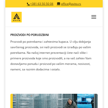
+381 63 50 50 08
office@avito.rs
PROIZVODI PO PORUDŽBINI
Prozvodi po potrebama i zahtevima kupaca. U cilju dobijanja
savršenog proizvoda, svi naši proizvodi se izrađuju po vašim
potrebama. Na našoj internet prezentaciji ćete naći slike i
primere proizvoda koje smo proizvodili, a na vaš zahtev Vam
dostavljamo ponudu i proizvod po vašim merama, nosivosti,
nameni, sa raznim dodacima i ostalo.