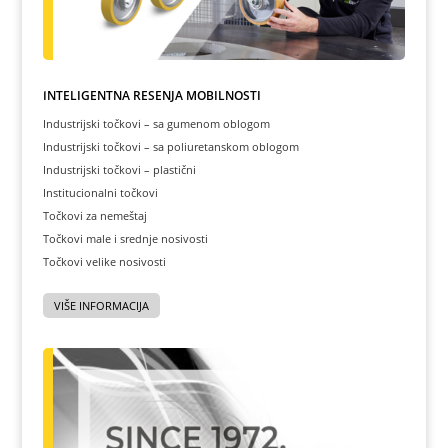
INTELIGENTNA REŠENJA MOBILNOSTI
Industrijski točkovi – sa gumenom oblogom
Industrijski točkovi – sa poliuretanskom oblogom
Industrijski točkovi – plastični
Institucionalni točkovi
Točkovi za nemeštaj
Točkovi male i srednje nosivosti
Točkovi velike nosivosti
VIŠE INFORMACIJA