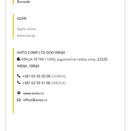
Bisnode
GDPR
Opšti uslovi
Informacije
AVITO COMP.LTD DOO INĐIJA
KRALJA PETRA I 168G, Jugoistočna radna zona
,
22320
INĐIJA, SRBIJA
+381 63 50 50 08
(GORAN)
+381 63 50 51 08
(NIKOLA)
www.avito.rs
office@avito.rs