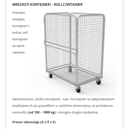
MREŽASTI KONTEJNERI - ROLLCONTAINER
Pokretni
mrežasti
kontejneri i
kolica, roll
kontejneri
za razne
namene.
Galvanizovani, složivi kontejneri , kao i kontejneri sa zaključavanjem.
Izrađujemo ih po porudžbini u različitim dimenzijma, sa potrebnom
nosivošću
(od 150 – 1000 kg)
i mnogim drugim dodacima.
Primer dimenzija (D x Š x V)