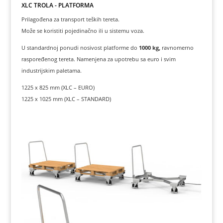
XLC TROLA - PLATFORMA
Prilagođena za transport teških tereta.
Može se koristiti pojedinačno ili u sistemu voza.
U standardnoj ponudi nosivost platforme do
1000 kg,
ravnomerno
raspoređenog tereta. Namenjena za upotrebu sa euro i svim
industrijskim paletama.
1225 x 825 mm (XLC – EURO)
1225 x 1025 mm (XLC – STANDARD)