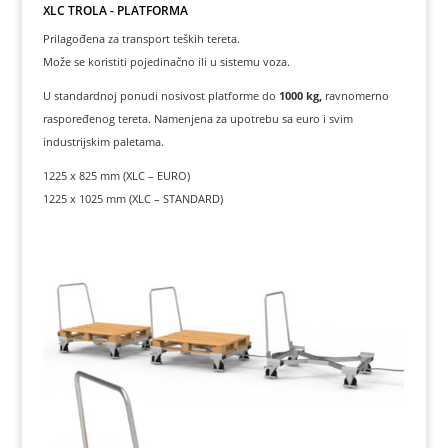
XLC TROLA - PLATFORMA
Prilagođena za transport teških tereta.
Može se koristiti pojedinačno ili u sistemu voza.
U standardnoj ponudi nosivost platforme do
1000 kg,
ravnomerno
raspoređenog tereta. Namenjena za upotrebu sa euro i svim
industrijskim paletama.
1225 x 825 mm (XLC – EURO)
1225 x 1025 mm (XLC – STANDARD)