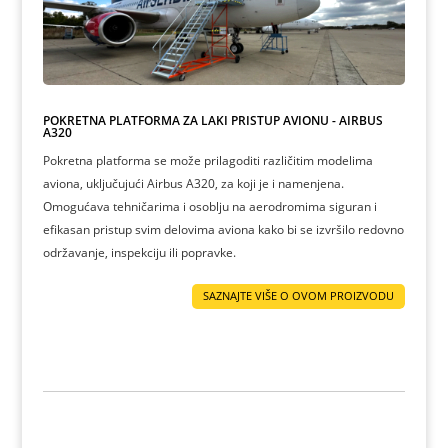
POKRETNA PLATFORMA ZA LAKI PRISTUP AVIONU - AIRBUS
A320
Pokretna platforma se može prilagoditi različitim modelima
aviona, uključujući Airbus A320, za koji je i namenjena.
Omogućava tehničarima i osoblju na aerodromima siguran i
efikasan pristup svim delovima aviona kako bi se izvršilo redovno
održavanje, inspekciju ili popravke.
SAZNAJTE VIŠE O OVOM PROIZVODU