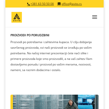
+381 63 50 50 08
office@avito.rs
PROIZVODI PO PORUDŽBINI
Prozvodi po potrebama i zahtevima kupaca. U cilju dobijanja
savršenog proizvoda, svi naši proizvodi se izrađuju po vašim
potrebama. Na našoj internet prezentaciji ćete naći slike i
primere proizvoda koje smo proizvodili, a na vaš zahtev Vam
dostavljamo ponudu i proizvod po vašim merama, nosivosti,
nameni, sa raznim dodacima i ostalo.