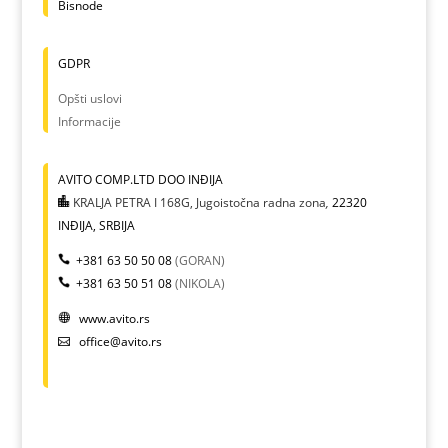
Bisnode
GDPR
Opšti uslovi
Informacije
AVITO COMP.LTD DOO INĐIJA
KRALJA PETRA I 168G, Jugoistočna radna zona
,
22320
INĐIJA, SRBIJA
+381 63 50 50 08
(GORAN)
+381 63 50 51 08
(NIKOLA)
www.avito.rs
office@avito.rs