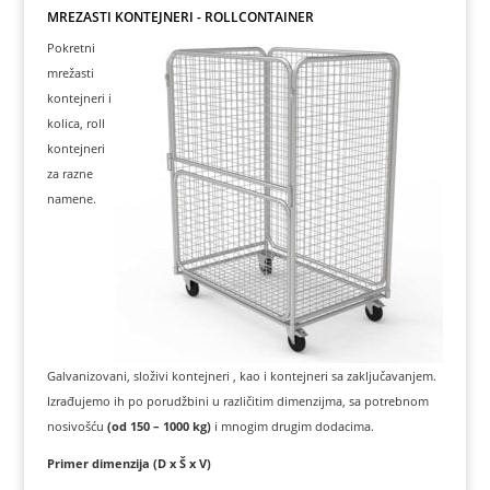
MREŽASTI KONTEJNERI - ROLLCONTAINER
Pokretni
mrežasti
kontejneri i
kolica, roll
kontejneri
za razne
namene.
Galvanizovani, složivi kontejneri , kao i kontejneri sa zaključavanjem.
Izrađujemo ih po porudžbini u različitim dimenzijma, sa potrebnom
nosivošću
(od 150 – 1000 kg)
i mnogim drugim dodacima.
Primer dimenzija (D x Š x V)