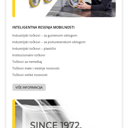
INTELIGENTNA REŠENJA MOBILNOSTI
Industrijski točkovi – sa gumenom oblogom
Industrijski točkovi – sa poliuretanskom oblogom
Industrijski točkovi – plastični
Institucionalni točkovi
Točkovi za nemeštaj
Točkovi male i srednje nosivosti
Točkovi velike nosivosti
VIŠE INFORMACIJA