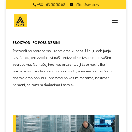
+381 63 50 50 08
office@avito.rs
PROIZVODI PO PORUDŽBINI
Prozvodi po potrebama i zahtevima kupaca. U cilju dobijanja
savršenog proizvoda, svi naši proizvodi se izrađuju po vašim
potrebama. Na našoj internet prezentaciji ćete naći slike i
primere proizvoda koje smo proizvodili, a na vaš zahtev Vam
dostavljamo ponudu i proizvod po vašim merama, nosivosti,
nameni, sa raznim dodacima i ostalo.