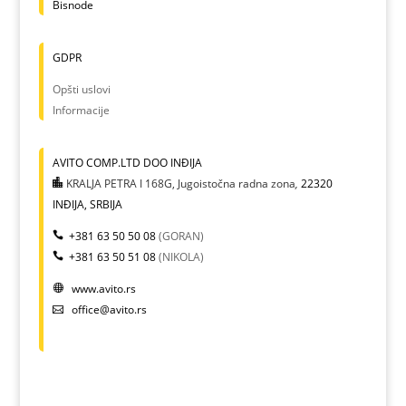
Bisnode
GDPR
Opšti uslovi
Informacije
AVITO COMP.LTD DOO INĐIJA
KRALJA PETRA I 168G, Jugoistočna radna zona
,
22320
INĐIJA, SRBIJA
+381 63 50 50 08
(GORAN)
+381 63 50 51 08
(NIKOLA)
www.avito.rs
office@avito.rs