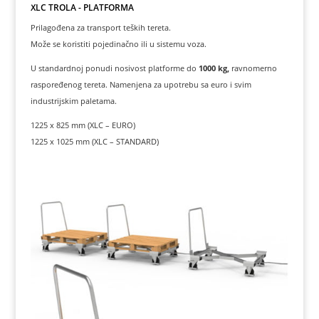
XLC TROLA - PLATFORMA
Prilagođena za transport teških tereta.
Može se koristiti pojedinačno ili u sistemu voza.
U standardnoj ponudi nosivost platforme do
1000 kg,
ravnomerno
raspoređenog tereta. Namenjena za upotrebu sa euro i svim
industrijskim paletama.
1225 x 825 mm (XLC – EURO)
1225 x 1025 mm (XLC – STANDARD)