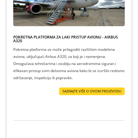
POKRETNA PLATFORMA ZA LAKI PRISTUP AVIONU - AIRBUS
A320
Pokretna platforma se može prilagoditi različitim modelima
aviona, uključujući Airbus A320, za koji je i namenjena.
Omogućava tehničarima i osoblju na aerodromima siguran i
efikasan pristup svim delovima aviona kako bi se izvršilo redovno
održavanje, inspekciju ili popravke.
SAZNAJTE VIŠE O OVOM PROIZVODU