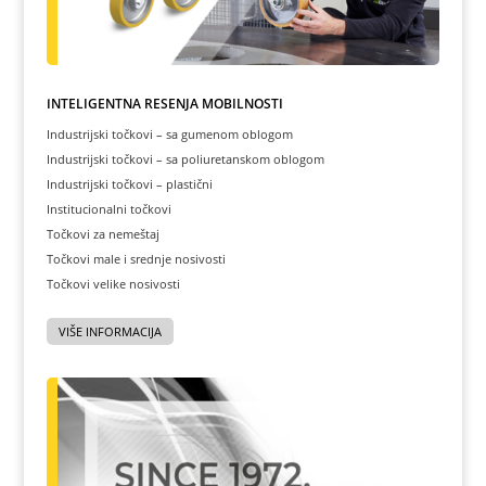
INTELIGENTNA REŠENJA MOBILNOSTI
Industrijski točkovi – sa gumenom oblogom
Industrijski točkovi – sa poliuretanskom oblogom
Industrijski točkovi – plastični
Institucionalni točkovi
Točkovi za nemeštaj
Točkovi male i srednje nosivosti
Točkovi velike nosivosti
VIŠE INFORMACIJA