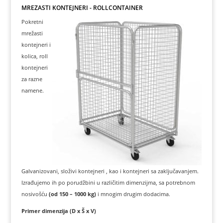
MREŽASTI KONTEJNERI - ROLLCONTAINER
Pokretni
mrežasti
kontejneri i
kolica, roll
kontejneri
za razne
namene.
Galvanizovani, složivi kontejneri , kao i kontejneri sa zaključavanjem.
Izrađujemo ih po porudžbini u različitim dimenzijma, sa potrebnom
nosivošću
(od 150 – 1000 kg)
i mnogim drugim dodacima.
Primer dimenzija (D x Š x V)