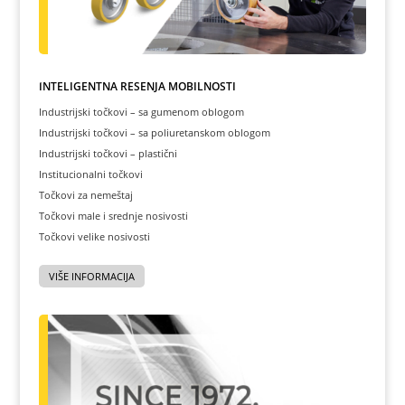
INTELIGENTNA REŠENJA MOBILNOSTI
Industrijski točkovi – sa gumenom oblogom
Industrijski točkovi – sa poliuretanskom oblogom
Industrijski točkovi – plastični
Institucionalni točkovi
Točkovi za nemeštaj
Točkovi male i srednje nosivosti
Točkovi velike nosivosti
VIŠE INFORMACIJA