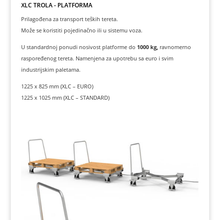
XLC TROLA - PLATFORMA
Prilagođena za transport teških tereta.
Može se koristiti pojedinačno ili u sistemu voza.
U standardnoj ponudi nosivost platforme do
1000 kg,
ravnomerno
raspoređenog tereta. Namenjena za upotrebu sa euro i svim
industrijskim paletama.
1225 x 825 mm (XLC – EURO)
1225 x 1025 mm (XLC – STANDARD)