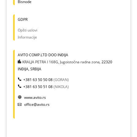
Bisnode
GDPR
Opšti uslovi
Informacije
AVITO COMP.LTD DOO INĐIJA
KRALJA PETRA I 168G, Jugoistočna radna zona
,
22320
INĐIJA, SRBIJA
+381 63 50 50 08
(GORAN)
+381 63 50 51 08
(NIKOLA)
www.avito.rs
office@avito.rs