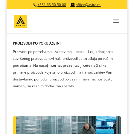
+381 63 50 50 08
office@avito.rs
PROIZVODI PO PORUDŽBINI
Prozvodi po potrebama i zahtevima kupaca. U cilju dobijanja
savršenog proizvoda, svi naši proizvodi se izrađuju po vašim
potrebama. Na našoj internet prezentaciji ćete naći slike i
primere proizvoda koje smo proizvodili, a na vaš zahtev Vam
dostavljamo ponudu i proizvod po vašim merama, nosivosti,
nameni, sa raznim dodacima i ostalo.