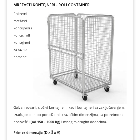
MREŽASTI KONTEJNERI - ROLLCONTAINER
Pokretni
mrežasti
kontejneri i
kolica, roll
kontejneri
za razne
namene.
Galvanizovani, složivi kontejneri , kao i kontejneri sa zaključavanjem.
Izrađujemo ih po porudžbini u različitim dimenzijma, sa potrebnom
nosivošću
(od 150 – 1000 kg)
i mnogim drugim dodacima.
Primer dimenzija (D x Š x V)