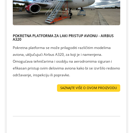
POKRETNA PLATFORMA ZA LAKI PRISTUP AVIONU - AIRBUS
A320
Pokretna platforma se može prilagoditi različitim modelima
aviona, uključujući Airbus A320, za koji je i namenjena.
Omogućava tehničarima i osoblju na aerodromima siguran i
efikasan pristup svim delovima aviona kako bi se izvršilo redovno
održavanje, inspekciju ili popravke.
SAZNAJTE VIŠE O OVOM PROIZVODU