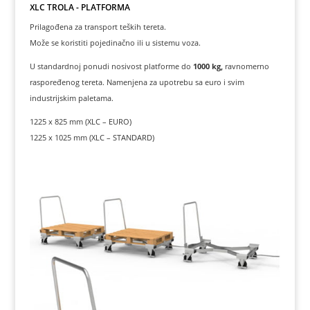
XLC TROLA - PLATFORMA
Prilagođena za transport teških tereta.
Može se koristiti pojedinačno ili u sistemu voza.
U standardnoj ponudi nosivost platforme do
1000 kg,
ravnomerno
raspoređenog tereta. Namenjena za upotrebu sa euro i svim
industrijskim paletama.
1225 x 825 mm (XLC – EURO)
1225 x 1025 mm (XLC – STANDARD)