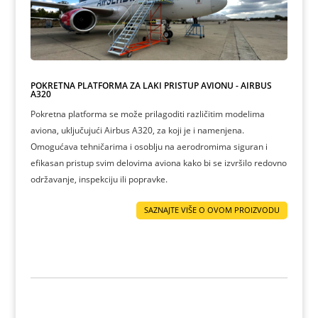
POKRETNA PLATFORMA ZA LAKI PRISTUP AVIONU - AIRBUS
A320
Pokretna platforma se može prilagoditi različitim modelima
aviona, uključujući Airbus A320, za koji je i namenjena.
Omogućava tehničarima i osoblju na aerodromima siguran i
efikasan pristup svim delovima aviona kako bi se izvršilo redovno
održavanje, inspekciju ili popravke.
SAZNAJTE VIŠE O OVOM PROIZVODU