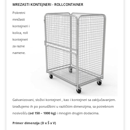
MREŽASTI KONTEJNERI - ROLLCONTAINER
Pokretni
mrežasti
kontejneri i
kolica, roll
kontejneri
za razne
namene.
Galvanizovani, složivi kontejneri , kao i kontejneri sa zaključavanjem.
Izrađujemo ih po porudžbini u različitim dimenzijma, sa potrebnom
nosivošću
(od 150 – 1000 kg)
i mnogim drugim dodacima.
Primer dimenzija (D x Š x V)