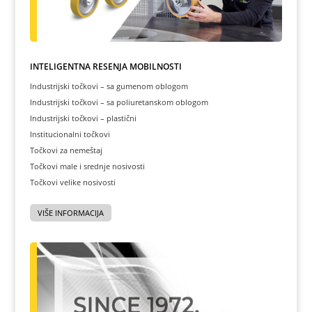
INTELIGENTNA REŠENJA MOBILNOSTI
Industrijski točkovi – sa gumenom oblogom
Industrijski točkovi – sa poliuretanskom oblogom
Industrijski točkovi – plastični
Institucionalni točkovi
Točkovi za nemeštaj
Točkovi male i srednje nosivosti
Točkovi velike nosivosti
VIŠE INFORMACIJA