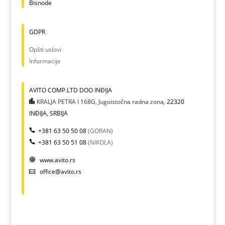
Bisnode
GDPR
Opšti uslovi
Informacije
AVITO COMP.LTD DOO INĐIJA
KRALJA PETRA I 168G, Jugoistočna radna zona
,
22320
INĐIJA, SRBIJA
+381 63 50 50 08
(GORAN)
+381 63 50 51 08
(NIKOLA)
www.avito.rs
office@avito.rs