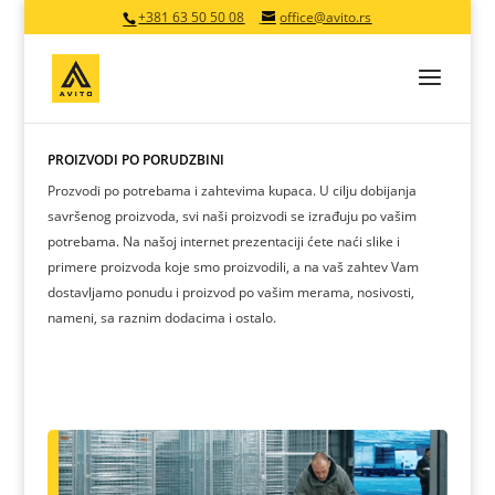
+381 63 50 50 08
office@avito.rs
PROIZVODI PO PORUDŽBINI
Prozvodi po potrebama i zahtevima kupaca. U cilju dobijanja
savršenog proizvoda, svi naši proizvodi se izrađuju po vašim
potrebama. Na našoj internet prezentaciji ćete naći slike i
primere proizvoda koje smo proizvodili, a na vaš zahtev Vam
dostavljamo ponudu i proizvod po vašim merama, nosivosti,
nameni, sa raznim dodacima i ostalo.