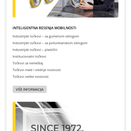
INTELIGENTNA REŠENJA MOBILNOSTI
Industrijski točkovi – sa gumenom oblogom
Industrijski točkovi – sa poliuretanskom oblogom
Industrijski točkovi – plastični
Institucionalni točkovi
Točkovi za nemeštaj
Točkovi male i srednje nosivosti
Točkovi velike nosivosti
VIŠE INFORMACIJA