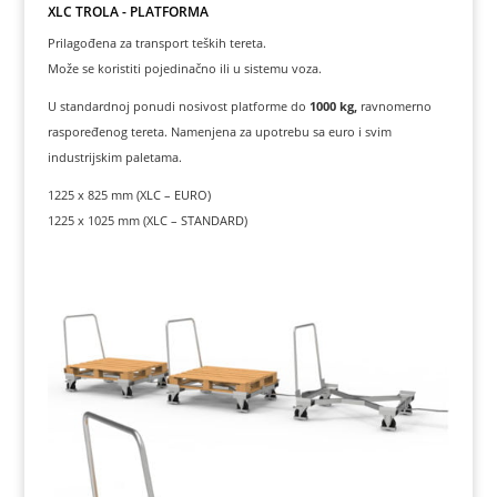
XLC TROLA - PLATFORMA
Prilagođena za transport teških tereta.
Može se koristiti pojedinačno ili u sistemu voza.
U standardnoj ponudi nosivost platforme do
1000 kg,
ravnomerno
raspoređenog tereta. Namenjena za upotrebu sa euro i svim
industrijskim paletama.
1225 x 825 mm (XLC – EURO)
1225 x 1025 mm (XLC – STANDARD)