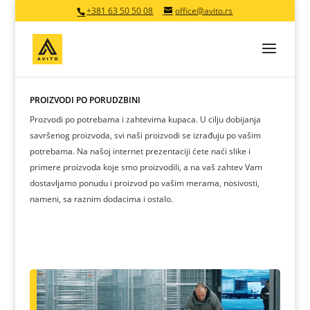
+381 63 50 50 08
office@avito.rs
PROIZVODI PO PORUDŽBINI
Prozvodi po potrebama i zahtevima kupaca. U cilju dobijanja
savršenog proizvoda, svi naši proizvodi se izrađuju po vašim
potrebama. Na našoj internet prezentaciji ćete naći slike i
primere proizvoda koje smo proizvodili, a na vaš zahtev Vam
dostavljamo ponudu i proizvod po vašim merama, nosivosti,
nameni, sa raznim dodacima i ostalo.