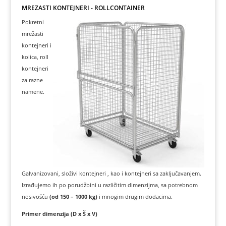
MREŽASTI KONTEJNERI - ROLLCONTAINER
Pokretni
mrežasti
kontejneri i
kolica, roll
kontejneri
za razne
namene.
Galvanizovani, složivi kontejneri , kao i kontejneri sa zaključavanjem.
Izrađujemo ih po porudžbini u različitim dimenzijma, sa potrebnom
nosivošću
(od 150 – 1000 kg)
i mnogim drugim dodacima.
Primer dimenzija (D x Š x V)