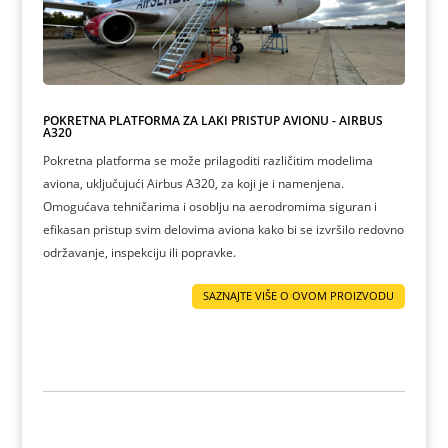
POKRETNA PLATFORMA ZA LAKI PRISTUP AVIONU - AIRBUS
A320
Pokretna platforma se može prilagoditi različitim modelima
aviona, uključujući Airbus A320, za koji je i namenjena.
Omogućava tehničarima i osoblju na aerodromima siguran i
efikasan pristup svim delovima aviona kako bi se izvršilo redovno
održavanje, inspekciju ili popravke.
SAZNAJTE VIŠE O OVOM PROIZVODU