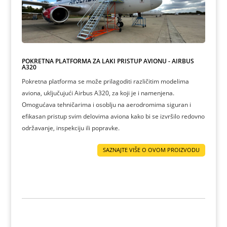
POKRETNA PLATFORMA ZA LAKI PRISTUP AVIONU - AIRBUS
A320
Pokretna platforma se može prilagoditi različitim modelima
aviona, uključujući Airbus A320, za koji je i namenjena.
Omogućava tehničarima i osoblju na aerodromima siguran i
efikasan pristup svim delovima aviona kako bi se izvršilo redovno
održavanje, inspekciju ili popravke.
SAZNAJTE VIŠE O OVOM PROIZVODU