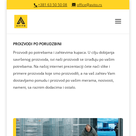
+381 63 50 50 08
office@avito.rs
PROIZVODI PO PORUDŽBINI
Prozvodi po potrebama i zahtevima kupaca. U cilju dobijanja
savršenog proizvoda, svi naši proizvodi se izrađuju po vašim
potrebama. Na našoj internet prezentaciji ćete naći slike i
primere proizvoda koje smo proizvodili, a na vaš zahtev Vam
dostavljamo ponudu i proizvod po vašim merama, nosivosti,
nameni, sa raznim dodacima i ostalo.