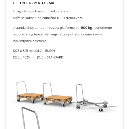
XLC TROLA - PLATFORMA
Prilagođena za transport teških tereta.
Može se koristiti pojedinačno ili u sistemu voza.
U standardnoj ponudi nosivost platforme do
1000 kg,
ravnomerno
raspoređenog tereta. Namenjena za upotrebu sa euro i svim
industrijskim paletama.
1225 x 825 mm (XLC – EURO)
1225 x 1025 mm (XLC – STANDARD)