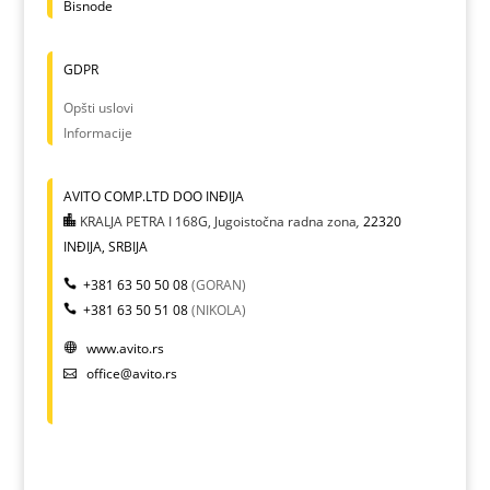
Bisnode
GDPR
Opšti uslovi
Informacije
AVITO COMP.LTD DOO INĐIJA
KRALJA PETRA I 168G, Jugoistočna radna zona
,
22320
INĐIJA, SRBIJA
+381 63 50 50 08
(GORAN)
+381 63 50 51 08
(NIKOLA)
www.avito.rs
office@avito.rs