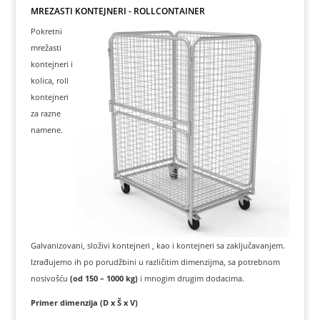
MREŽASTI KONTEJNERI - ROLLCONTAINER
Pokretni
mrežasti
kontejneri i
kolica, roll
kontejneri
za razne
namene.
Galvanizovani, složivi kontejneri , kao i kontejneri sa zaključavanjem.
Izrađujemo ih po porudžbini u različitim dimenzijma, sa potrebnom
nosivošću
(od 150 – 1000 kg)
i mnogim drugim dodacima.
Primer dimenzija (D x Š x V)