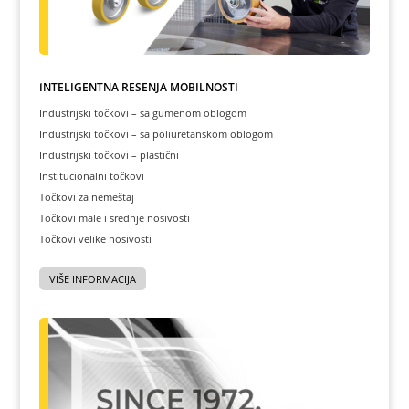
INTELIGENTNA REŠENJA MOBILNOSTI
Industrijski točkovi – sa gumenom oblogom
Industrijski točkovi – sa poliuretanskom oblogom
Industrijski točkovi – plastični
Institucionalni točkovi
Točkovi za nemeštaj
Točkovi male i srednje nosivosti
Točkovi velike nosivosti
VIŠE INFORMACIJA