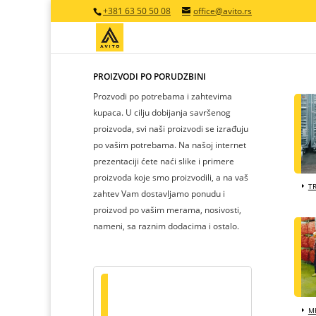
+381 63 50 50 08
office@avito.rs
PROIZVODI PO PORUDŽBINI
Prozvodi po potrebama i zahtevima
kupaca. U cilju dobijanja savršenog
proizvoda, svi naši proizvodi se izrađuju
po vašim potrebama. Na našoj internet
prezentaciji ćete naći slike i primere
proizvoda koje smo proizvodili, a na vaš
T
zahtev Vam dostavljamo ponudu i
proizvod po vašim merama, nosivosti,
nameni, sa raznim dodacima i ostalo.
MR