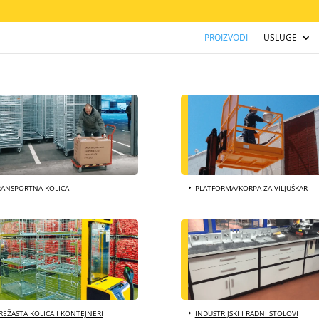
PROIZVODI
USLUGE
RANSPORTNA KOLICA
PLATFORMA/KORPA ZA VILJUŠKAR
EŽASTA KOLICA I KONTEJNERI
INDUSTRIJSKI I RADNI STOLOVI