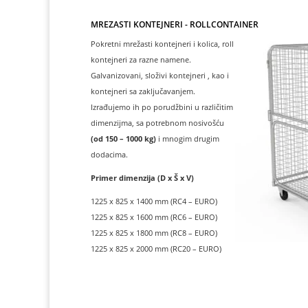
MREŽASTI KONTEJNERI - ROLLCONTAINER
Pokretni mrežasti kontejneri i kolica, roll
kontejneri za razne namene.
Galvanizovani, složivi kontejneri , kao i
kontejneri sa zaključavanjem.
Izrađujemo ih po porudžbini u različitim
dimenzijma, sa potrebnom nosivošću
(od 150 – 1000 kg)
i mnogim drugim
dodacima.
Primer dimenzija (D x Š x V)
1225 x 825 x 1400 mm (RC4 – EURO)
1225 x 825 x 1600 mm (RC6 – EURO)
1225 x 825 x 1800 mm (RC8 – EURO)
1225 x 825 x 2000 mm (RC20 – EURO)