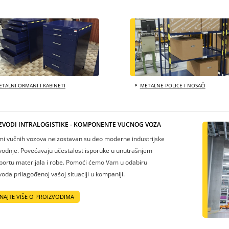
TALNI ORMANI I KABINETI
METALNE POLICE I NOSAČI
ZVODI INTRALOGISTIKE - KOMPONENTE VUČNOG VOZA
mi vučnih vozova neizostavan su deo moderne industrijske
vodnje. Povećavaju učestalost isporuke u unutrašnjem
portu materijala i robe. Pomoći ćemo Vam u odabiru
voda prilagođenoj vašoj situaciji u kompaniji.
NAJTE VIŠE O PROIZVODIMA