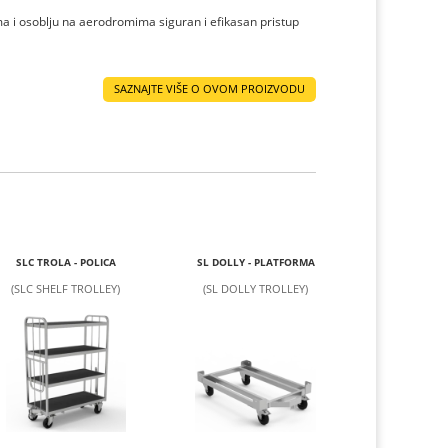
ma i osoblju na aerodromima siguran i efikasan pristup
SAZNAJTE VIŠE O OVOM PROIZVODU
SLC TROLA - POLICA
SL DOLLY - PLATFORMA
(SLC SHELF TROLLEY)
(SL DOLLY TROLLEY)