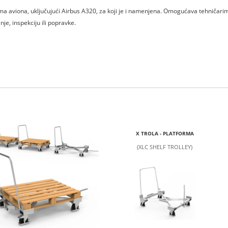
ma aviona, uključujući Airbus A320, za koji je i namenjena. Omogućava tehničari
je, inspekciju ili popravke.
X TROLA - PLATFORMA
(XLC SHELF TROLLEY)