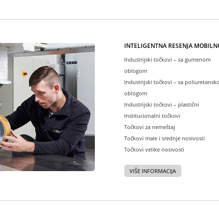
INTELIGENTNA REŠENJA MOBILN
Industrijski točkovi – sa gumenom
oblogom
Industrijski točkovi – sa poliuretans
oblogom
Industrijski točkovi – plastični
Institucionalni točkovi
Točkovi za nemeštaj
Točkovi male i srednje nosivosti
Točkovi velike nosivosti
VIŠE INFORMACIJA