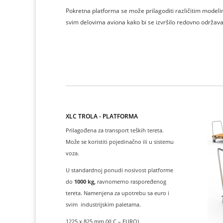
Pokretna platforma se može prilagoditi različitim modeli
svim delovima aviona kako bi se izvršilo redovno održavan
XLC TROLA - PLATFORMA
Prilagođena za transport teških tereta.
Može se koristiti pojedinačno ili u sistemu
voza.
U standardnoj ponudi nosivost platforme
do
1000 kg,
ravnomerno raspoređenog
tereta. Namenjena za upotrebu sa euro i
svim industrijskim paletama.
1225 x 825 mm (XLC – EURO)