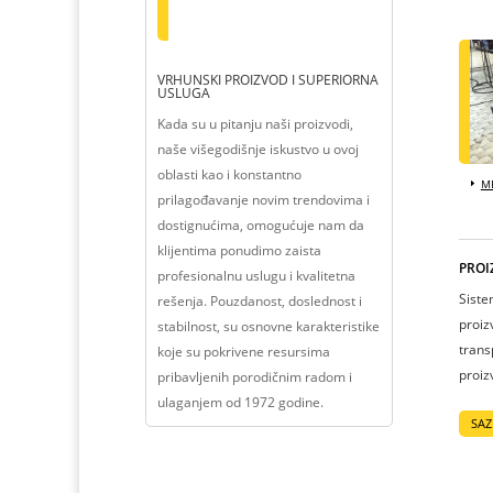
VRHUNSKI PROIZVOD I SUPERIORNA
USLUGA
Kada su u pitanju naši proizvodi,
naše višegodišnje iskustvo u ovoj
oblasti kao i konstantno
ME
prilagođavanje novim trendovima i
dostignućima, omogućuje nam da
klijentima ponudimo zaista
PROI
profesionalnu uslugu i kvalitetna
Siste
rešenja. Pouzdanost, doslednost i
proiz
stabilnost, su osnovne karakteristike
trans
koje su pokrivene resursima
proiz
pribavljenih porodičnim radom i
ulaganjem od 1972 godine.
SAZ