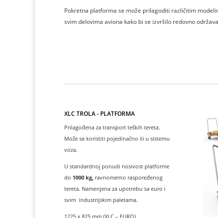
Pokretna platforma se može prilagoditi različitim modeli
svim delovima aviona kako bi se izvršilo redovno održavan
XLC TROLA - PLATFORMA
Prilagođena za transport teških tereta.
Može se koristiti pojedinačno ili u sistemu
voza.
U standardnoj ponudi nosivost platforme
do
1000 kg,
ravnomerno raspoređenog
tereta. Namenjena za upotrebu sa euro i
svim industrijskim paletama.
1225 x 825 mm (XLC – EURO)