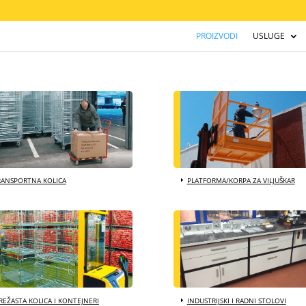
PROIZVODI
USLUGE
RANSPORTNA KOLICA
PLATFORMA/KORPA ZA VILJUŠKAR
EŽASTA KOLICA I KONTEJNERI
INDUSTRIJSKI I RADNI STOLOVI