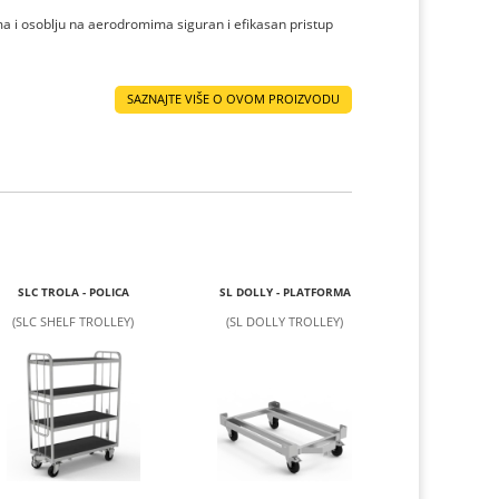
ma i osoblju na aerodromima siguran i efikasan pristup
SAZNAJTE VIŠE O OVOM PROIZVODU
SLC TROLA - POLICA
SL DOLLY - PLATFORMA
(SLC SHELF TROLLEY)
(SL DOLLY TROLLEY)