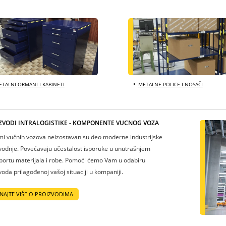
TALNI ORMANI I KABINETI
METALNE POLICE I NOSAČI
ZVODI INTRALOGISTIKE - KOMPONENTE VUČNOG VOZA
mi vučnih vozova neizostavan su deo moderne industrijske
vodnje. Povećavaju učestalost isporuke u unutrašnjem
portu materijala i robe. Pomoći ćemo Vam u odabiru
voda prilagođenoj vašoj situaciji u kompaniji.
NAJTE VIŠE O PROIZVODIMA