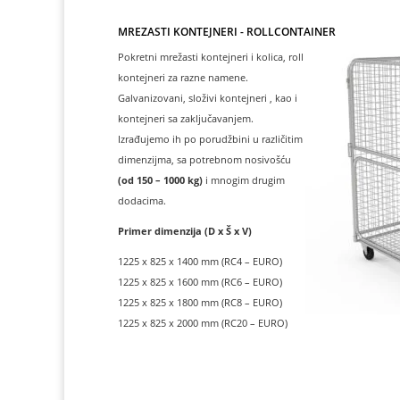
MREŽASTI KONTEJNERI - ROLLCONTAINER
Pokretni mrežasti kontejneri i kolica, roll
kontejneri za razne namene.
Galvanizovani, složivi kontejneri , kao i
kontejneri sa zaključavanjem.
Izrađujemo ih po porudžbini u različitim
dimenzijma, sa potrebnom nosivošću
(od 150 – 1000 kg)
i mnogim drugim
dodacima.
Primer dimenzija (D x Š x V)
1225 x 825 x 1400 mm (RC4 – EURO)
1225 x 825 x 1600 mm (RC6 – EURO)
1225 x 825 x 1800 mm (RC8 – EURO)
1225 x 825 x 2000 mm (RC20 – EURO)