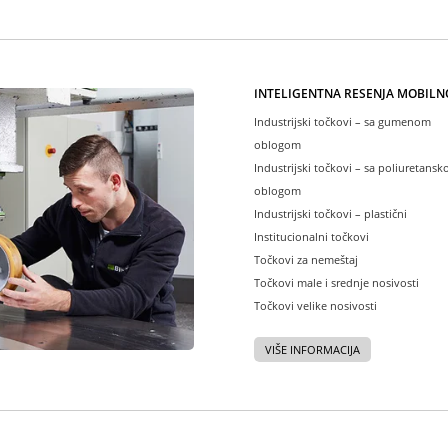
INTELIGENTNA REŠENJA MOBILN
Industrijski točkovi – sa gumenom
oblogom
Industrijski točkovi – sa poliuretans
oblogom
Industrijski točkovi – plastični
Institucionalni točkovi
Točkovi za nemeštaj
Točkovi male i srednje nosivosti
Točkovi velike nosivosti
VIŠE INFORMACIJA