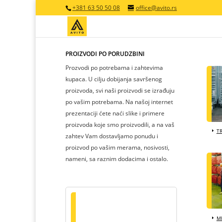
+381 63 50 50 08
office@avito.rs
PROIZVODI PO PORUDŽBINI
Prozvodi po potrebama i zahtevima
kupaca. U cilju dobijanja savršenog
proizvoda, svi naši proizvodi se izrađuju
po vašim potrebama. Na našoj internet
prezentaciji ćete naći slike i primere
proizvoda koje smo proizvodili, a na vaš
T
zahtev Vam dostavljamo ponudu i
proizvod po vašim merama, nosivosti,
nameni, sa raznim dodacima i ostalo.
MR