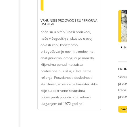
VRHUNSKI PROIZVOD I SUPERIORNA
USLUGA
Kada su u pitanju naši proizvodi,
naše višegodišnje iskustvo u ovoj
oblasti kao i konstantno
ME
prilagođavanje novim trendovima i
dostignućima, omogućuje nam da
klijentima ponudimo zaista
PROI
profesionalnu uslugu i kvalitetna
Siste
rešenja. Pouzdanost, doslednost i
proiz
stabilnost, su osnovne karakteristike
trans
koje su pokrivene resursima
proiz
pribavljenih porodičnim radom i
ulaganjem od 1972 godine.
SAZ