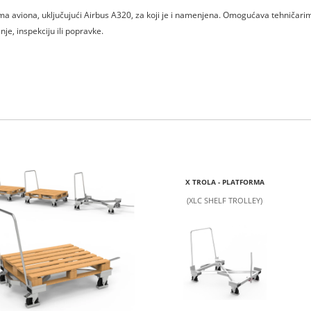
ma aviona, uključujući Airbus A320, za koji je i namenjena. Omogućava tehničari
je, inspekciju ili popravke.
X TROLA - PLATFORMA
(XLC SHELF TROLLEY)