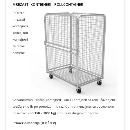
MREŽASTI KONTEJNERI - ROLLCONTAINER
Pokretni
mrežasti
kontejneri i
kolica, roll
kontejneri
za razne
namene.
Galvanizovani, složivi kontejneri , kao i kontejneri sa zaključavanjem.
Izrađujemo ih po porudžbini u različitim dimenzijma, sa potrebnom
nosivošću
(od 150 – 1000 kg)
i mnogim drugim dodacima.
Primer dimenzija (D x Š x V)