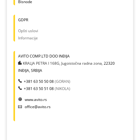
Bisnode
GDPR
Opšti uslovi
Informacije
AVITO COMP.LTD DOO INĐIJA
KRALJA PETRA I 168G, Jugoistočna radna zona
,
22320
INĐIJA, SRBIJA
+381 63 50 50 08
(GORAN)
+381 63 50 51 08
(NIKOLA)
www.avito.rs
office@avito.rs