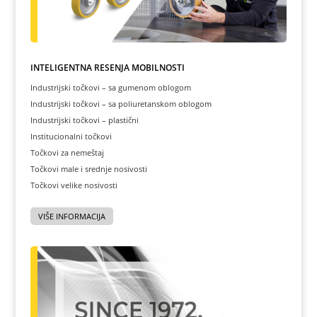
INTELIGENTNA REŠENJA MOBILNOSTI
Industrijski točkovi – sa gumenom oblogom
Industrijski točkovi – sa poliuretanskom oblogom
Industrijski točkovi – plastični
Institucionalni točkovi
Točkovi za nemeštaj
Točkovi male i srednje nosivosti
Točkovi velike nosivosti
VIŠE INFORMACIJA