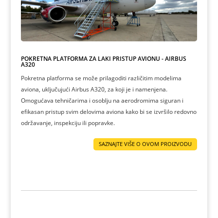
POKRETNA PLATFORMA ZA LAKI PRISTUP AVIONU - AIRBUS
A320
Pokretna platforma se može prilagoditi različitim modelima
aviona, uključujući Airbus A320, za koji je i namenjena.
Omogućava tehničarima i osoblju na aerodromima siguran i
efikasan pristup svim delovima aviona kako bi se izvršilo redovno
održavanje, inspekciju ili popravke.
SAZNAJTE VIŠE O OVOM PROIZVODU