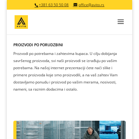
+381 63 50 50 08
office@avito.rs
PROIZVODI PO PORUDŽBINI
Prozvodi po potrebama i zahtevima kupaca. U cilju dobijanja
savršenog proizvoda, svi naši proizvodi se izrađuju po vašim
potrebama. Na našoj internet prezentaciji ćete naći slike i
primere proizvoda koje smo proizvodili, a na vaš zahtev Vam
dostavljamo ponudu i proizvod po vašim merama, nosivosti,
nameni, sa raznim dodacima i ostalo.