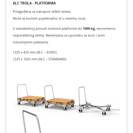
XLC TROLA - PLATFORMA
Prilagođena za transport teških tereta.
Može se koristiti pojedinačno ili u sistemu voza.
U standardnoj ponudi nosivost platforme do
1000 kg,
ravnomerno
raspoređenog tereta. Namenjena za upotrebu sa euro i svim
industrijskim paletama.
1225 x 825 mm (XLC – EURO)
1225 x 1025 mm (XLC – STANDARD)