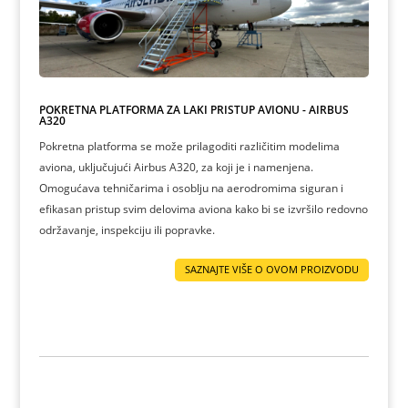
POKRETNA PLATFORMA ZA LAKI PRISTUP AVIONU - AIRBUS
A320
Pokretna platforma se može prilagoditi različitim modelima
aviona, uključujući Airbus A320, za koji je i namenjena.
Omogućava tehničarima i osoblju na aerodromima siguran i
efikasan pristup svim delovima aviona kako bi se izvršilo redovno
održavanje, inspekciju ili popravke.
SAZNAJTE VIŠE O OVOM PROIZVODU