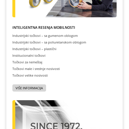
INTELIGENTNA REŠENJA MOBILNOSTI
Industrijski točkovi – sa gumenom oblogom
Industrijski točkovi – sa poliuretanskom oblogom
Industrijski točkovi – plastični
Institucionalni točkovi
Točkovi za nemeštaj
Točkovi male i srednje nosivosti
Točkovi velike nosivosti
VIŠE INFORMACIJA