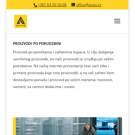
+381 63 50 50 08
office@avito.rs
PROIZVODI PO PORUDŽBINI
Prozvodi po potrebama i zahtevima kupaca. U cilju dobijanja
savršenog proizvoda, svi naši proizvodi se izrađuju po vašim
potrebama. Na našoj internet prezentaciji ćete naći slike i
primere proizvoda koje smo proizvodili, a na vaš zahtev Vam
dostavljamo ponudu i proizvod po vašim merama, nosivosti,
nameni, sa raznim dodacima i ostalo.