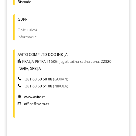
Bisnode
GDPR
Opšti uslovi
Informacije
AVITO COMP.LTD DOO INĐIJA
KRALJA PETRA I 168G, Jugoistočna radna zona
,
22320
INĐIJA, SRBIJA
+381 63 50 50 08
(GORAN)
+381 63 50 51 08
(NIKOLA)
www.avito.rs
office@avito.rs