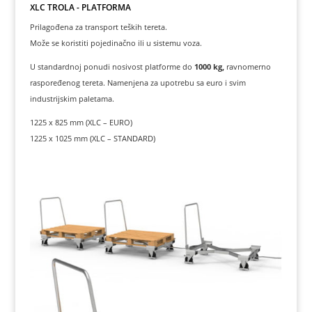
XLC TROLA - PLATFORMA
Prilagođena za transport teških tereta.
Može se koristiti pojedinačno ili u sistemu voza.
U standardnoj ponudi nosivost platforme do
1000 kg,
ravnomerno
raspoređenog tereta. Namenjena za upotrebu sa euro i svim
industrijskim paletama.
1225 x 825 mm (XLC – EURO)
1225 x 1025 mm (XLC – STANDARD)