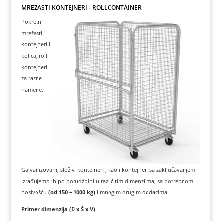
MREŽASTI KONTEJNERI - ROLLCONTAINER
Pokretni
mrežasti
kontejneri i
kolica, roll
kontejneri
za razne
namene.
Galvanizovani, složivi kontejneri , kao i kontejneri sa zaključavanjem.
Izrađujemo ih po porudžbini u različitim dimenzijma, sa potrebnom
nosivošću
(od 150 – 1000 kg)
i mnogim drugim dodacima.
Primer dimenzija (D x Š x V)