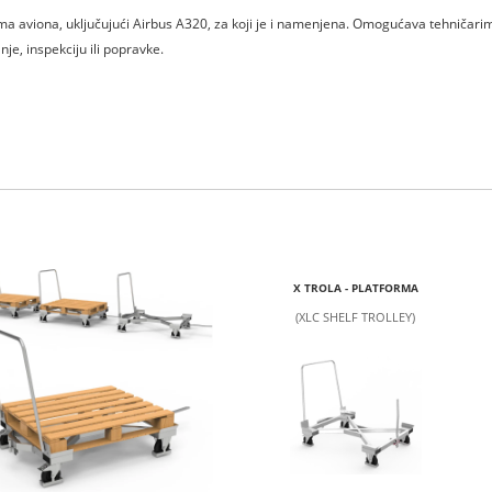
ma aviona, uključujući Airbus A320, za koji je i namenjena. Omogućava tehničari
je, inspekciju ili popravke.
X TROLA - PLATFORMA
(XLC SHELF TROLLEY)