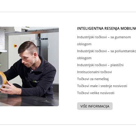
INTELIGENTNA REŠENJA MOBILN
Industrijski točkovi – sa gumenom
oblogom
Industrijski točkovi – sa poliuretans
oblogom
Industrijski točkovi – plastični
Institucionalni točkovi
Točkovi za nemeštaj
Točkovi male i srednje nosivosti
Točkovi velike nosivosti
VIŠE INFORMACIJA