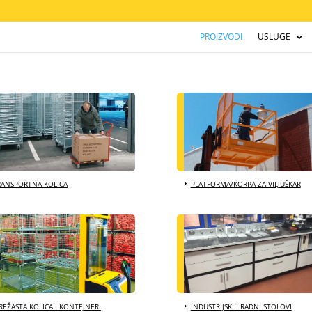
PROIZVODI
USLUGE
RANSPORTNA KOLICA
PLATFORMA/KORPA ZA VILJUŠKAR
EŽASTA KOLICA I KONTEJNERI
INDUSTRIJSKI I RADNI STOLOVI