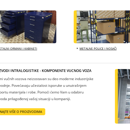
TALNI ORMANI I KABINETI
METALNE POLICE I NOSAČI
ZVODI INTRALOGISTIKE - KOMPONENTE VUČNOG VOZA
mi vučnih vozova neizostavan su deo moderne industrijske
vodnje. Povećavaju učestalost isporuke u unutrašnjem
portu materijala i robe. Pomoći ćemo Vam u odabiru
voda prilagođenoj vašoj situaciji u kompaniji.
NAJTE VIŠE O PROIZVODIMA