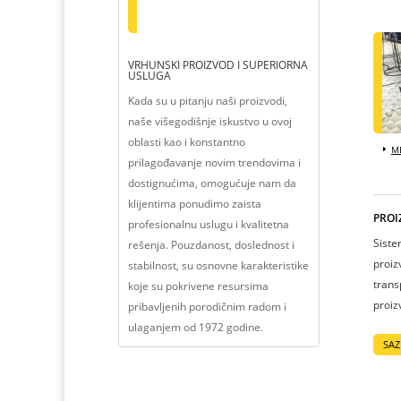
VRHUNSKI PROIZVOD I SUPERIORNA
USLUGA
Kada su u pitanju naši proizvodi,
naše višegodišnje iskustvo u ovoj
oblasti kao i konstantno
ME
prilagođavanje novim trendovima i
dostignućima, omogućuje nam da
klijentima ponudimo zaista
PROI
profesionalnu uslugu i kvalitetna
Siste
rešenja. Pouzdanost, doslednost i
proiz
stabilnost, su osnovne karakteristike
trans
koje su pokrivene resursima
proiz
pribavljenih porodičnim radom i
ulaganjem od 1972 godine.
SAZ