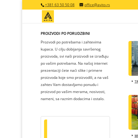
+381 63 50 50 08
office@avito.rs
PROIZVODI PO PORUDŽBINI
Prozvodi po potrebama i zahtevima
kupaca. U cilju dobijanja savršenog
proizvoda, svi naši proizvodi se izrađuju
po vašim potrebama. Na našoj internet
prezentaciji ćete naći slike i primere
proizvoda koje smo proizvodili, a na vaš
T
zahtev Vam dostavljamo ponudu i
proizvod po vašim merama, nosivosti,
nameni, sa raznim dodacima i ostalo.
MR