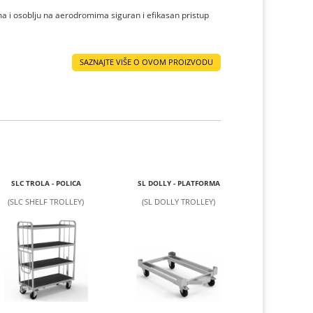
ma i osoblju na aerodromima siguran i efikasan pristup
SAZNAJTE VIŠE O OVOM PROIZVODU
SLC TROLA - POLICA
SL DOLLY - PLATFORMA
(SLC SHELF TROLLEY)
(SL DOLLY TROLLEY)