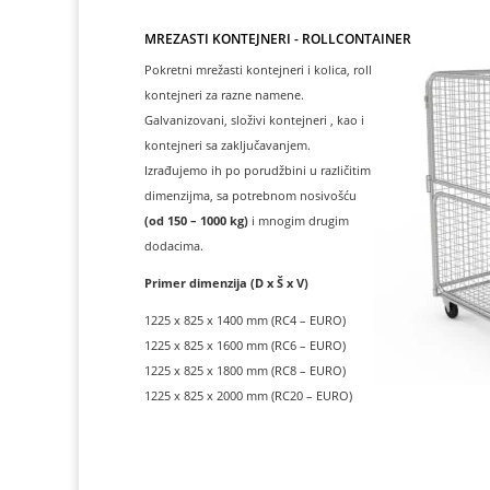
MREŽASTI KONTEJNERI - ROLLCONTAINER
Pokretni mrežasti kontejneri i kolica, roll
kontejneri za razne namene.
Galvanizovani, složivi kontejneri , kao i
kontejneri sa zaključavanjem.
Izrađujemo ih po porudžbini u različitim
dimenzijma, sa potrebnom nosivošću
(od 150 – 1000 kg)
i mnogim drugim
dodacima.
Primer dimenzija (D x Š x V)
1225 x 825 x 1400 mm (RC4 – EURO)
1225 x 825 x 1600 mm (RC6 – EURO)
1225 x 825 x 1800 mm (RC8 – EURO)
1225 x 825 x 2000 mm (RC20 – EURO)