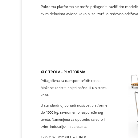
Pokretna platforma se može prilagoditi različitim modeli
svim delovima aviona kako bi se izvršilo redovno održavan
XLC TROLA - PLATFORMA
Prilagođena za transport teških tereta.
Može se koristiti pojedinačno ili u sistemu
voza.
U standardnoj ponudi nosivost platforme
do
1000 kg,
ravnomerno raspoređenog
tereta. Namenjena za upotrebu sa euro i
svim industrijskim paletama.
1225 x 825 mm (XLC – EURO)