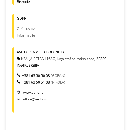
Bisnode
GDPR
Opšti uslovi
Informacije
AVITO COMP.LTD DOO INĐIJA
KRALJA PETRA I 168G, Jugoistočna radna zona
,
22320
INĐIJA, SRBIJA
+381 63 50 50 08
(GORAN)
+381 63 50 51 08
(NIKOLA)
www.avito.rs
office@avito.rs