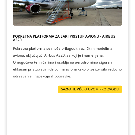
POKRETNA PLATFORMA ZA LAKI PRISTUP AVIONU - AIRBUS
A320
Pokretna platforma se može prilagoditi različitim modelima
aviona, uključujući Airbus A320, za koji je i namenjena.
Omogućava tehničarima i osoblju na aerodromima siguran i
efikasan pristup svim delovima aviona kako bi se izvršilo redovno
održavanje, inspekciju ili popravke.
SAZNAJTE VIŠE O OVOM PROIZVODU