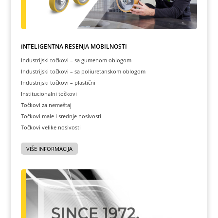
INTELIGENTNA REŠENJA MOBILNOSTI
Industrijski točkovi – sa gumenom oblogom
Industrijski točkovi – sa poliuretanskom oblogom
Industrijski točkovi – plastični
Institucionalni točkovi
Točkovi za nemeštaj
Točkovi male i srednje nosivosti
Točkovi velike nosivosti
VIŠE INFORMACIJA