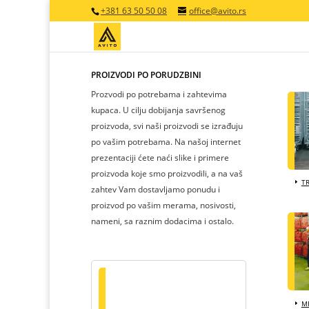
+381 63 50 50 08
office@avito.rs
PROIZVODI PO PORUDŽBINI
Prozvodi po potrebama i zahtevima
kupaca. U cilju dobijanja savršenog
proizvoda, svi naši proizvodi se izrađuju
po vašim potrebama. Na našoj internet
prezentaciji ćete naći slike i primere
proizvoda koje smo proizvodili, a na vaš
T
zahtev Vam dostavljamo ponudu i
proizvod po vašim merama, nosivosti,
nameni, sa raznim dodacima i ostalo.
MR