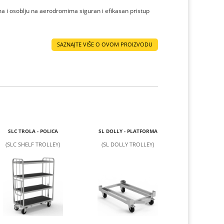
ma i osoblju na aerodromima siguran i efikasan pristup
SAZNAJTE VIŠE O OVOM PROIZVODU
SLC TROLA - POLICA
SL DOLLY - PLATFORMA
(SLC SHELF TROLLEY)
(SL DOLLY TROLLEY)