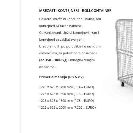
MREŽASTI KONTEJNERI - ROLLCONTAINER
Pokretni mrežasti kontejneri i kolica, roll
kontejneri za razne namene.
Galvanizovani, složivi kontejneri , kao i
kontejneri sa zaključavanjem.
Izrađujemo ih po porudžbini u različitim
dimenzijma, sa potrebnom nosivošću
(od 150 – 1000 kg)
i mnogim drugim
dodacima.
Primer dimenzija (D x Š x V)
1225 x 825 x 1400 mm (RC4 – EURO)
1225 x 825 x 1600 mm (RC6 – EURO)
1225 x 825 x 1800 mm (RC8 – EURO)
1225 x 825 x 2000 mm (RC20 – EURO)