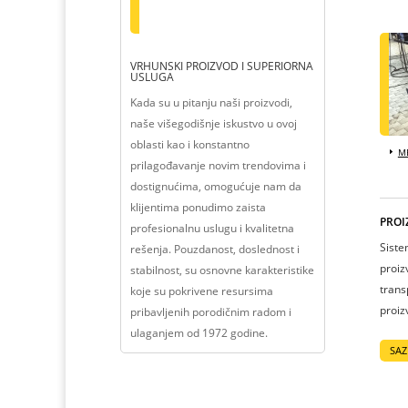
VRHUNSKI PROIZVOD I SUPERIORNA
USLUGA
Kada su u pitanju naši proizvodi,
naše višegodišnje iskustvo u ovoj
oblasti kao i konstantno
ME
prilagođavanje novim trendovima i
dostignućima, omogućuje nam da
klijentima ponudimo zaista
PROI
profesionalnu uslugu i kvalitetna
Siste
rešenja. Pouzdanost, doslednost i
proiz
stabilnost, su osnovne karakteristike
trans
koje su pokrivene resursima
proiz
pribavljenih porodičnim radom i
ulaganjem od 1972 godine.
SAZ