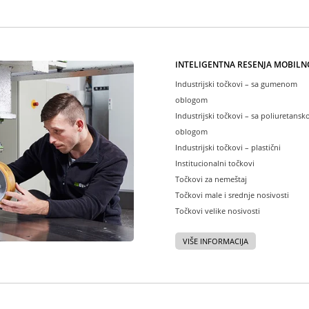
INTELIGENTNA REŠENJA MOBILN
Industrijski točkovi – sa gumenom
oblogom
Industrijski točkovi – sa poliuretans
oblogom
Industrijski točkovi – plastični
Institucionalni točkovi
Točkovi za nemeštaj
Točkovi male i srednje nosivosti
Točkovi velike nosivosti
VIŠE INFORMACIJA