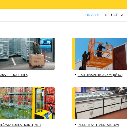
PROIZVODI
USLUGE
RANSPORTNA KOLICA
PLATFORMA/KORPA ZA VILJUŠKAR
EŽASTA KOLICA I KONTEJNERI
INDUSTRIJSKI I RADNI STOLOVI