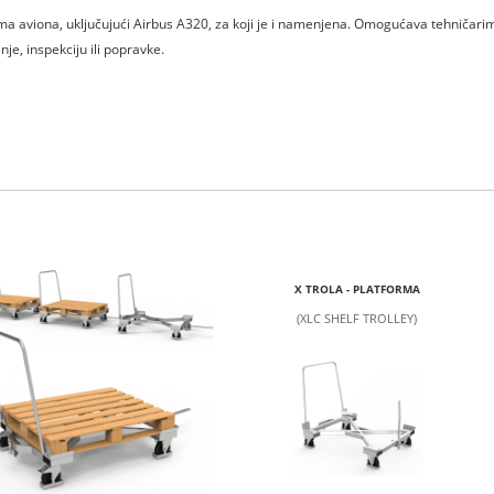
ma aviona, uključujući Airbus A320, za koji je i namenjena. Omogućava tehničari
je, inspekciju ili popravke.
X TROLA - PLATFORMA
(XLC SHELF TROLLEY)