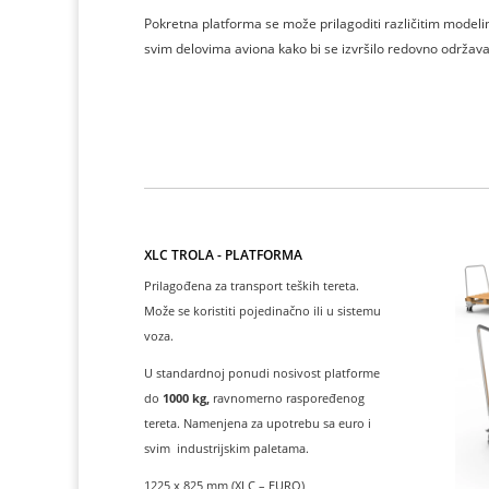
Pokretna platforma se može prilagoditi različitim modeli
svim delovima aviona kako bi se izvršilo redovno održavan
XLC TROLA - PLATFORMA
Prilagođena za transport teških tereta.
Može se koristiti pojedinačno ili u sistemu
voza.
U standardnoj ponudi nosivost platforme
do
1000 kg,
ravnomerno raspoređenog
tereta. Namenjena za upotrebu sa euro i
svim industrijskim paletama.
1225 x 825 mm (XLC – EURO)