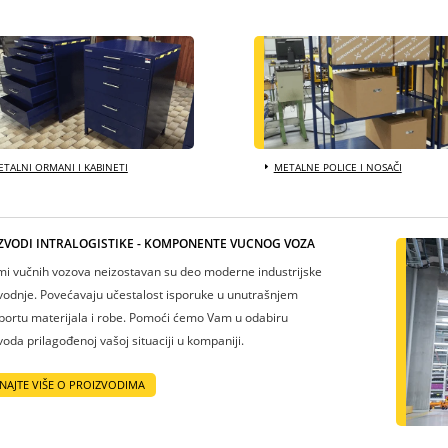
TALNI ORMANI I KABINETI
METALNE POLICE I NOSAČI
ZVODI INTRALOGISTIKE - KOMPONENTE VUČNOG VOZA
mi vučnih vozova neizostavan su deo moderne industrijske
vodnje. Povećavaju učestalost isporuke u unutrašnjem
portu materijala i robe. Pomoći ćemo Vam u odabiru
voda prilagođenoj vašoj situaciji u kompaniji.
NAJTE VIŠE O PROIZVODIMA