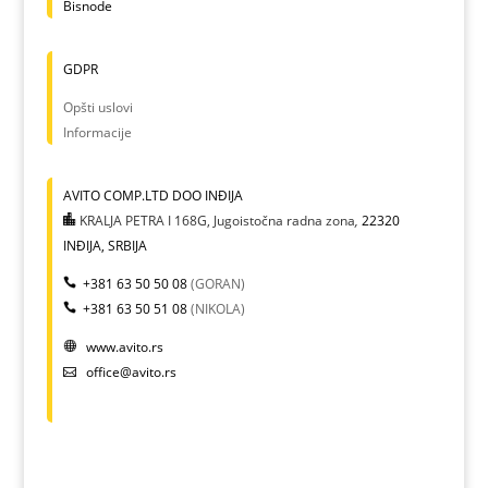
Bisnode
GDPR
Opšti uslovi
Informacije
AVITO COMP.LTD DOO INĐIJA
KRALJA PETRA I 168G, Jugoistočna radna zona
,
22320
INĐIJA, SRBIJA
+381 63 50 50 08
(GORAN)
+381 63 50 51 08
(NIKOLA)
www.avito.rs
office@avito.rs