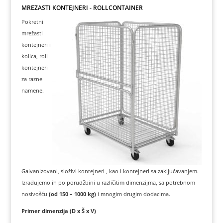
MREŽASTI KONTEJNERI - ROLLCONTAINER
Pokretni
mrežasti
kontejneri i
kolica, roll
kontejneri
za razne
namene.
Galvanizovani, složivi kontejneri , kao i kontejneri sa zaključavanjem.
Izrađujemo ih po porudžbini u različitim dimenzijma, sa potrebnom
nosivošću
(od 150 – 1000 kg)
i mnogim drugim dodacima.
Primer dimenzija (D x Š x V)