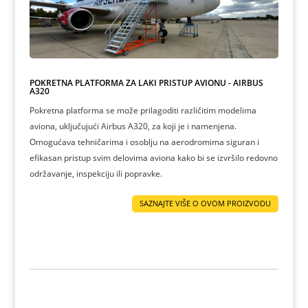
POKRETNA PLATFORMA ZA LAKI PRISTUP AVIONU - AIRBUS
A320
Pokretna platforma se može prilagoditi različitim modelima
aviona, uključujući Airbus A320, za koji je i namenjena.
Omogućava tehničarima i osoblju na aerodromima siguran i
efikasan pristup svim delovima aviona kako bi se izvršilo redovno
održavanje, inspekciju ili popravke.
SAZNAJTE VIŠE O OVOM PROIZVODU