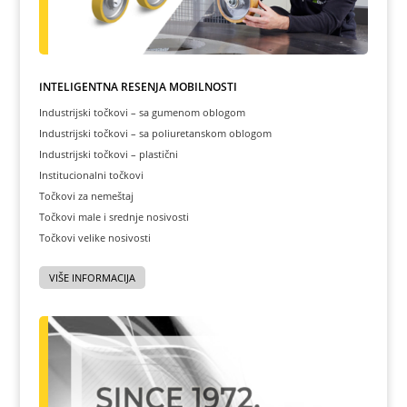
INTELIGENTNA REŠENJA MOBILNOSTI
Industrijski točkovi – sa gumenom oblogom
Industrijski točkovi – sa poliuretanskom oblogom
Industrijski točkovi – plastični
Institucionalni točkovi
Točkovi za nemeštaj
Točkovi male i srednje nosivosti
Točkovi velike nosivosti
VIŠE INFORMACIJA