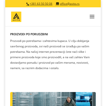
+381 63 50 50 08
office@avito.rs
PROIZVODI PO PORUDŽBINI
Prozvodi po potrebama i zahtevima kupaca. U cilju dobijanja
savršenog proizvoda, svi naši proizvodi se izrađuju po vašim
potrebama. Na našoj internet prezentaciji ćete naći slike i
primere proizvoda koje smo proizvodili, a na vaš zahtev Vam
dostavljamo ponudu i proizvod po vašim merama, nosivosti,
nameni, sa raznim dodacima i ostalo.