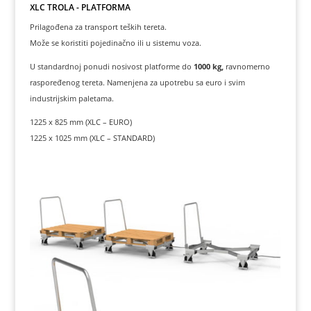
XLC TROLA - PLATFORMA
Prilagođena za transport teških tereta.
Može se koristiti pojedinačno ili u sistemu voza.
U standardnoj ponudi nosivost platforme do
1000 kg,
ravnomerno
raspoređenog tereta. Namenjena za upotrebu sa euro i svim
industrijskim paletama.
1225 x 825 mm (XLC – EURO)
1225 x 1025 mm (XLC – STANDARD)