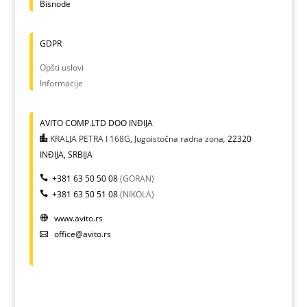
Bisnode
GDPR
Opšti uslovi
Informacije
AVITO COMP.LTD DOO INĐIJA
KRALJA PETRA I 168G, Jugoistočna radna zona
,
22320
INĐIJA, SRBIJA
+381 63 50 50 08
(GORAN)
+381 63 50 51 08
(NIKOLA)
www.avito.rs
office@avito.rs