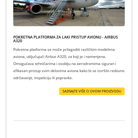
POKRETNA PLATFORMA ZA LAKI PRISTUP AVIONU - AIRBUS
A320
Pokretna platforma se može prilagoditi različitim modelima
aviona, uključujući Airbus A320, za koji je i namenjena.
Omogućava tehničarima i osoblju na aerodromima siguran i
efikasan pristup svim delovima aviona kako bi se izvršilo redovno
održavanje, inspekciju ili popravke.
SAZNAJTE VIŠE O OVOM PROIZVODU