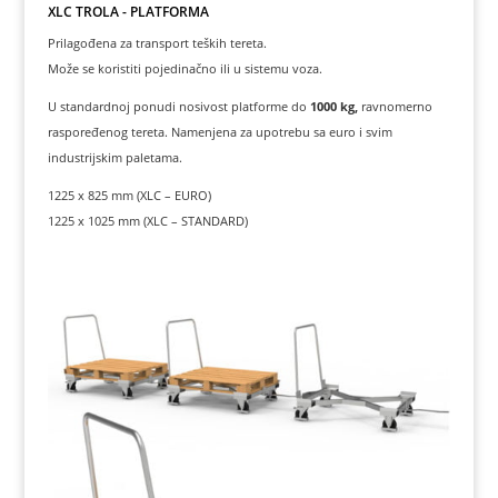
XLC TROLA - PLATFORMA
Prilagođena za transport teških tereta.
Može se koristiti pojedinačno ili u sistemu voza.
U standardnoj ponudi nosivost platforme do
1000 kg,
ravnomerno
raspoređenog tereta. Namenjena za upotrebu sa euro i svim
industrijskim paletama.
1225 x 825 mm (XLC – EURO)
1225 x 1025 mm (XLC – STANDARD)