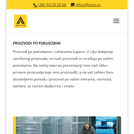
+381 63 50 50 08
office@avito.rs
PROIZVODI PO PORUDŽBINI
Prozvodi po potrebama i zahtevima kupaca. U cilju dobijanja
savršenog proizvoda, svi naši proizvodi se izrađuju po vašim
potrebama. Na našoj internet prezentaciji ćete naći slike i
primere proizvoda koje smo proizvodili, a na vaš zahtev Vam
dostavljamo ponudu i proizvod po vašim merama, nosivosti,
nameni, sa raznim dodacima i ostalo.