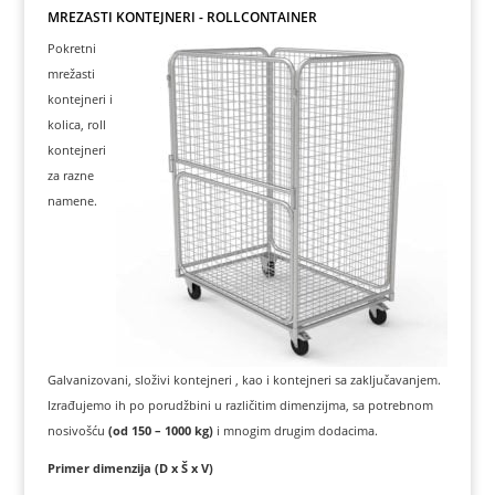
MREŽASTI KONTEJNERI - ROLLCONTAINER
Pokretni
mrežasti
kontejneri i
kolica, roll
kontejneri
za razne
namene.
Galvanizovani, složivi kontejneri , kao i kontejneri sa zaključavanjem.
Izrađujemo ih po porudžbini u različitim dimenzijma, sa potrebnom
nosivošću
(od 150 – 1000 kg)
i mnogim drugim dodacima.
Primer dimenzija (D x Š x V)