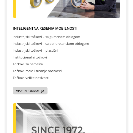
INTELIGENTNA REŠENJA MOBILNOSTI
Industrijski točkovi – sa gumenom oblogom
Industrijski točkovi – sa poliuretanskom oblogom
Industrijski točkovi – plastični
Institucionalni točkovi
Točkovi za nemeštaj
Točkovi male i srednje nosivosti
Točkovi velike nosivosti
VIŠE INFORMACIJA