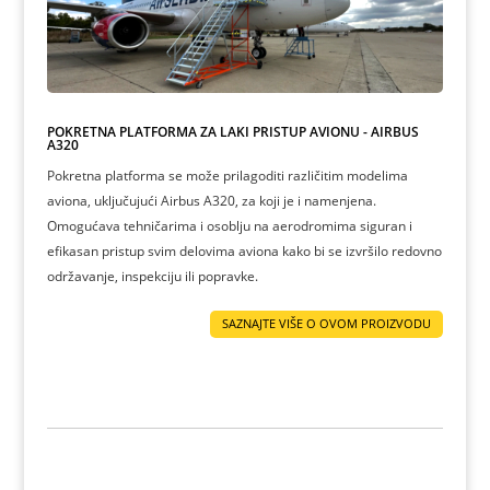
POKRETNA PLATFORMA ZA LAKI PRISTUP AVIONU - AIRBUS
A320
Pokretna platforma se može prilagoditi različitim modelima
aviona, uključujući Airbus A320, za koji je i namenjena.
Omogućava tehničarima i osoblju na aerodromima siguran i
efikasan pristup svim delovima aviona kako bi se izvršilo redovno
održavanje, inspekciju ili popravke.
SAZNAJTE VIŠE O OVOM PROIZVODU