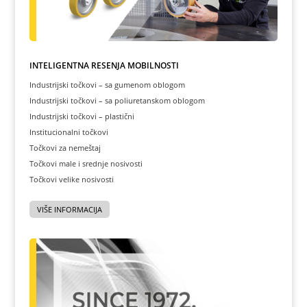
INTELIGENTNA REŠENJA MOBILNOSTI
Industrijski točkovi – sa gumenom oblogom
Industrijski točkovi – sa poliuretanskom oblogom
Industrijski točkovi – plastični
Institucionalni točkovi
Točkovi za nemeštaj
Točkovi male i srednje nosivosti
Točkovi velike nosivosti
VIŠE INFORMACIJA