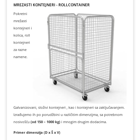
MREŽASTI KONTEJNERI - ROLLCONTAINER
Pokretni
mrežasti
kontejneri i
kolica, roll
kontejneri
za razne
namene.
Galvanizovani, složivi kontejneri , kao i kontejneri sa zaključavanjem.
Izrađujemo ih po porudžbini u različitim dimenzijma, sa potrebnom
nosivošću
(od 150 – 1000 kg)
i mnogim drugim dodacima.
Primer dimenzija (D x Š x V)