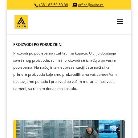
+381 63 50 50 08
office@avito.rs
PROIZVODI PO PORUDŽBINI
Prozvodi po potrebama i zahtevima kupaca. U cilju dobijanja
savršenog proizvoda, svi naši proizvodi se izrađuju po vašim
potrebama. Na našoj internet prezentaciji ćete naći slike i
primere proizvoda koje smo proizvodili, a na vaš zahtev Vam
dostavljamo ponudu i proizvod po vašim merama, nosivosti,
nameni, sa raznim dodacima i ostalo.