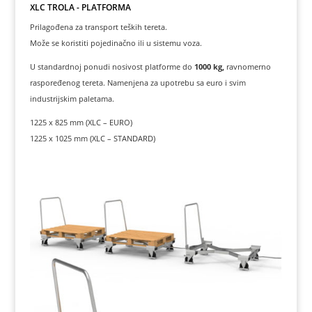
XLC TROLA - PLATFORMA
Prilagođena za transport teških tereta.
Može se koristiti pojedinačno ili u sistemu voza.
U standardnoj ponudi nosivost platforme do
1000 kg,
ravnomerno
raspoređenog tereta. Namenjena za upotrebu sa euro i svim
industrijskim paletama.
1225 x 825 mm (XLC – EURO)
1225 x 1025 mm (XLC – STANDARD)