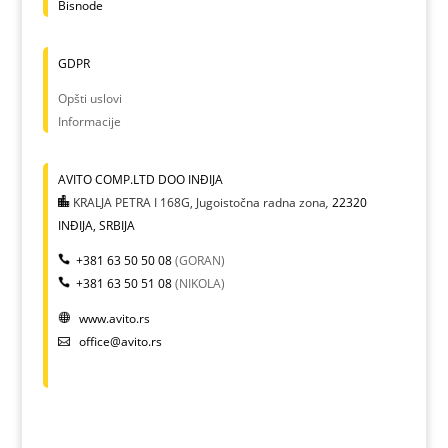
Bisnode
GDPR
Opšti uslovi
Informacije
AVITO COMP.LTD DOO INĐIJA
KRALJA PETRA I 168G, Jugoistočna radna zona
,
22320
INĐIJA, SRBIJA
+381 63 50 50 08
(GORAN)
+381 63 50 51 08
(NIKOLA)
www.avito.rs
office@avito.rs